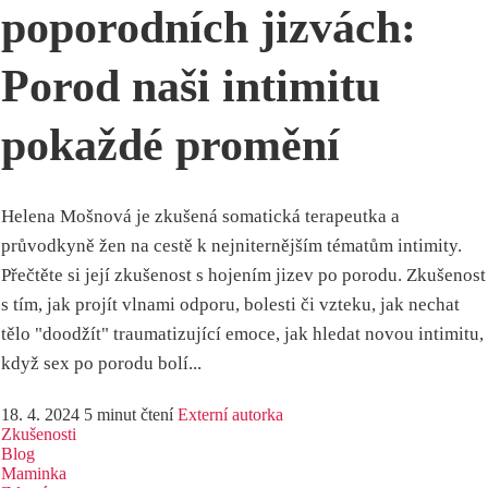
poporodních jizvách:
Porod naši intimitu
pokaždé promění
Helena Mošnová je zkušená somatická terapeutka a
průvodkyně žen na cestě k nejniternějším tématům intimity.
Přečtěte si její zkušenost s hojením jizev po porodu. Zkušenost
s tím, jak projít vlnami odporu, bolesti či vzteku, jak nechat
tělo "doodžít" traumatizující emoce, jak hledat novou intimitu,
když sex po porodu bolí...
18. 4. 2024
5 minut čtení
Externí autorka
Zkušenosti
Blog
Maminka