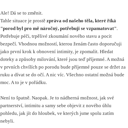
Ale! Dá se to změnit.
Tahle situace je prostě
zpráva od našeho těla, které říká
"porod byl pro mě náročný, potřebuji se vzpamatovat"
.
Potřebuje péči, trpělivé zkoumání nového stavu a pocit
bezpečí. Vhodnou možností, kterou ženám často doporučuji
jako první krok k obnovení intimity, je zpomalit. Hledat
doteky a způsoby milování, které jsou teď příjemné. A možná
v prvních chvílích po porodu bude příjemné pouze se držet za
ruku a dívat se do očí. A nic víc. Všechno ostatní možná bude
moc. A to je v pořádku.
Není to špatně. Naopak. Je to nádherná možnost, jak své
partnerství, intimitu a samy sebe objevit z nového úhlu
pohledu, jak jít do hloubek, ve kterých jsme spolu zatím
nebyli.