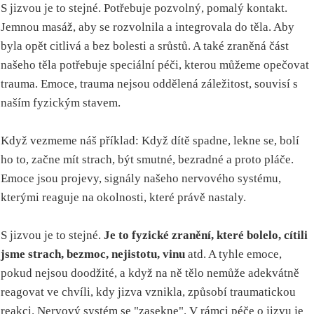
S jizvou je to stejné. Potřebuje pozvolný, pomalý kontakt.
Jemnou masáž, aby se rozvolnila a integrovala do těla. Aby
byla opět citlivá a bez bolesti a srůstů. A také zraněná část
našeho těla potřebuje speciální péči, kterou můžeme opečovat
trauma. Emoce, trauma nejsou oddělená záležitost, souvisí s
naším fyzickým stavem.
Když vezmeme náš příklad: Když dítě spadne, lekne se, bolí
ho to, začne mít strach, být smutné, bezradné a proto pláče.
Emoce jsou projevy, signály našeho nervového systému,
kterými reaguje na okolnosti, které právě nastaly.
S jizvou je to stejné.
Je to fyzické zranění, které bolelo, cítili
jsme strach, bezmoc, nejistotu, vinu
atd. A tyhle emoce,
pokud nejsou doodžité, a když na ně tělo nemůže adekvátně
reagovat ve chvíli, kdy jizva vznikla, způsobí traumatickou
reakci. Nervový systém se "zasekne". V rámci péče o jizvu je