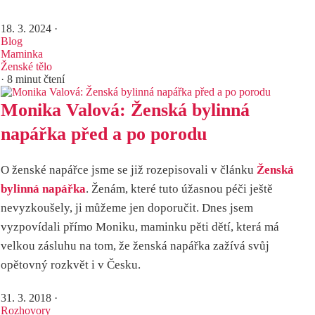
18. 3. 2024
·
Blog
Maminka
Ženské tělo
· 8 minut čtení
Monika Valová: Ženská bylinná
napářka před a po porodu
O ženské napářce jsme se již rozepisovali v článku
Ženská
bylinná napářka
. Ženám, které tuto úžasnou péči ještě
nevyzkoušely, ji můžeme jen doporučit. Dnes jsem
vyzpovídali přímo Moniku, maminku pěti dětí, která má
velkou zásluhu na tom, že ženská napářka zažívá svůj
opětovný rozkvět i v Česku.
31. 3. 2018
·
Rozhovory