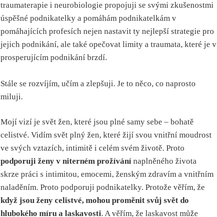
traumaterapie i neurobiologie propojuji se svými zkušenostmi
úspěšné podnikatelky a pomáhám podnikatelkám v
pomáhajících profesích nejen nastavit ty nejlepší strategie pro
jejich podnikání, ale také opečovat limity a traumata, které je v
prosperujícím podnikání brzdí.
Stále se rozvíjím, učím a zlepšuji. Je to něco, co naprosto
miluji.
Mojí vizí je svět žen, které jsou plné samy sebe – bohatě
celistvé. Vidím svět plný žen, které žijí svou vnitřní moudrost
ve svých vztazích, intimitě i celém svém životě. Proto
podporuji ženy v niterném prožívání
naplněného života
skrze práci s intimitou, emocemi, ženským zdravím a vnitřním
naladěním. Proto podporuji podnikatelky. Protože věřím, že
když jsou ženy celistvé, mohou proměnit svůj svět do
hlubokého míru a laskavosti
. A věřím, že laskavost může