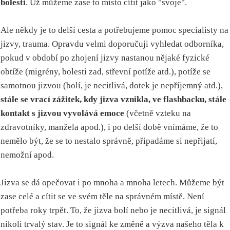
bolesti
. Už můžeme zase to místo cítit jako "svoje".
Ale někdy je to delší cesta a potřebujeme pomoc specialisty na
jizvy, trauma. Opravdu velmi doporučuji vyhledat odborníka,
pokud v období po zhojení jizvy nastanou nějaké fyzické
obtíže (migrény, bolesti zad, střevní potíže atd.), potíže se
samotnou jizvou (bolí, je necitlivá, dotek je nepříjemný atd.),
stále se vrací zážitek, kdy jizva vznikla, ve flashbacku, stále
kontakt s jizvou vyvolává emoce
(včetně vzteku na
zdravotníky, manžela apod.), i po delší době vnímáme, že to
nemělo být, že se to nestalo správně, připadáme si nepřijatí,
nemožní apod.
Jizva se dá opečovat i po mnoha a mnoha letech. Můžeme být
zase celé a cítit se ve svém těle na správném místě. Není
potřeba roky trpět. To, že jizva bolí nebo je necitlivá, je signál
nikoli trvalý stav. Je to signál ke změně a výzva našeho těla k