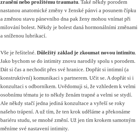
zranění nebo prožitému traumatu
. Také někdy porodem
nastanou anatomické změny v ženské pánvi a posunem čípku
a změnou stavu pánevního dna pak ženy mohou vnímat při
milování bolest. Někdy je bolest daná hormonálními změnami
a sníženou lubrikací.
Vše je řešitelné.
Důležitý základ je zkoumat novou intimitu
.
Jako bychom se do intimity znovu narodily spolu s porodem.
Dát si čas a nechodit přes své hranice. Dopřát si intimní (a
konstruktivní) komunikaci s partnerem. Učit se. A dopřát si i
konzultaci s odborníkem. Uvědomuji si, že vzhledem k velmi
osobnímu tématu je to někdy ženám trapné a velmi se stydí.
Ale někdy stačí jedna jediná konzultace a vyřeší se roky
našeho trápení. A už tím, že ten krok uděláme a překonáme
bariéru studu, se mnohé změní. Už jen tím krokem samotným
měníme své nastavení intimity.