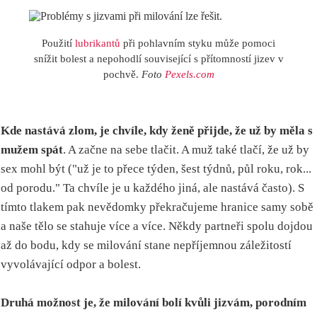
Použití
lubrikantů
při pohlavním styku může pomoci
snížit bolest a nepohodlí související s přítomností jizev v
pochvě.
Foto
Pexels.com
Kde nastává zlom, je chvíle, kdy ženě přijde, že už by měla s
mužem spát
. A začne na sebe tlačit. A muž také tlačí, že už by
sex mohl být ("už je to přece týden, šest týdnů, půl roku, rok...
od porodu." Ta chvíle je u každého jiná, ale nastává často). S
tímto tlakem pak nevědomky překračujeme hranice samy sobě
a naše tělo se stahuje více a více. Někdy partneři spolu dojdou
až do bodu, kdy se milování stane nepříjemnou záležitostí
vyvolávající odpor a bolest.
Druhá možnost je, že milování bolí kvůli jizvám, porodním