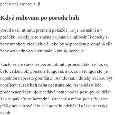
péči o něj. Dopřej si ji.
Když milování po porodu bolí
Porod naši intimitu promění pokaždé. To je normální a v
pořádku. Někdy je to změna příjemná a milování i doteky si
ženy mnohem více užívají. Jako by se porodem probudila síla
ženy a najednou víc vnímala, kým skutečně je.
Často se ale stává, že porod intimitu promění tak, že "to, co
bylo celkem ok, přestane fungovat, a to, co nefungovalo, je
najednou naprosto přes čáru". A milování i doteky začnou být
nepříjemné,
sex bolí nebo necítíme nic
. Na to nás nikdo
předem nepřipravuje a nedává nám vhodné postupy, co dělat.
Tak se pak cítíme bezradné, ztracené a máme pocit, že jsme
přišly nejen o své tělo, ale pomalu odchází i náš partnerský
vztah.