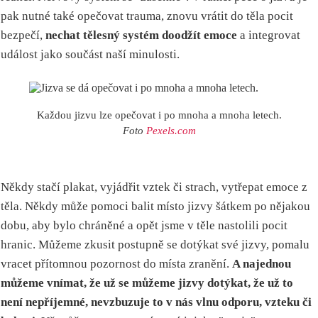
pak nutné také opečovat trauma, znovu vrátit do těla pocit
bezpečí,
nechat tělesný systém doodžít emoce
a integrovat
událost jako součást naší minulosti.
Každou jizvu lze opečovat i po mnoha a mnoha letech.
Foto
Pexels.com
Někdy stačí plakat, vyjádřit vztek či strach, vytřepat emoce z
těla. Někdy může pomoci balit místo jizvy šátkem po nějakou
dobu, aby bylo chráněné a opět jsme v těle nastolili pocit
hranic. Můžeme zkusit postupně se dotýkat své jizvy, pomalu
vracet přítomnou pozornost do místa zranění.
A najednou
můžeme vnímat, že už se můžeme jizvy dotýkat, že už to
není nepříjemné, nevzbuzuje to v nás vlnu odporu, vzteku či