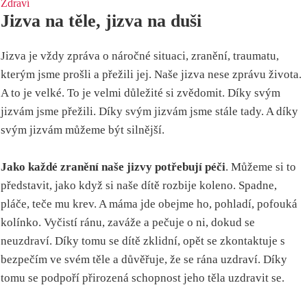
Zdraví
Jizva na těle, jizva na duši
Jizva je vždy zpráva o náročné situaci, zranění, traumatu,
kterým jsme prošli a přežili jej. Naše jizva nese zprávu života.
A to je velké. To je velmi důležité si zvědomit. Díky svým
jizvám jsme přežili. Díky svým jizvám jsme stále tady. A díky
svým jizvám můžeme být silnější.
Jako každé zranění naše jizvy potřebují péči
. Můžeme si to
představit, jako když si naše dítě rozbije koleno. Spadne,
pláče, teče mu krev. A máma jde obejme ho, pohladí, pofouká
kolínko. Vyčistí ránu, zaváže a pečuje o ni, dokud se
neuzdraví. Díky tomu se dítě zklidní, opět se zkontaktuje s
bezpečím ve svém těle a důvěřuje, že se rána uzdraví. Díky
tomu se podpoří přirozená schopnost jeho těla uzdravit se.