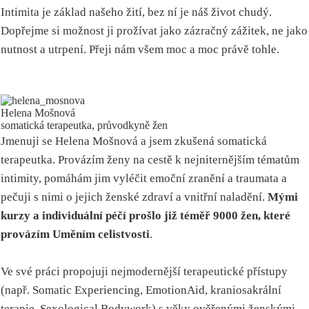
Intimita je základ našeho žití, bez ní je náš život chudý.
Dopřejme si možnost ji prožívat jako zázračný zážitek, ne jako
nutnost a utrpení. Přeji nám všem moc a moc právě tohle.
Helena Mošnová
somatická terapeutka, průvodkyně žen
Jmenuji se Helena Mošnová a jsem zkušená somatická
terapeutka. Provázím ženy na cestě k nejniternějším tématům
intimity, pomáhám jim vyléčit emoční zranění a traumata a
pečuji s nimi o jejich ženské zdraví a vnitřní naladění.
Mými
kurzy a individuální péčí prošlo již téměř 9000 žen, které
provázím Uměním celistvosti
.
Ve své práci propojuji nejmodernější terapeutické přístupy
(např. Somatic Experiencing, EmotionAid, kraniosakrální
terapie, Sexological Bodywork) s věky ověřenými ženskými