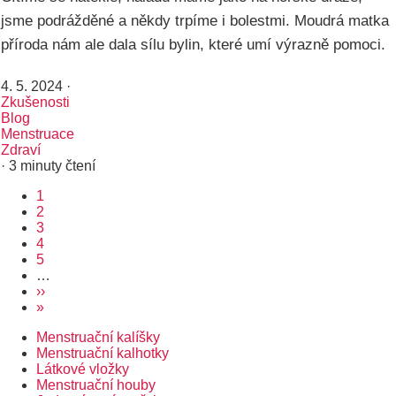
jsme podrážděné a někdy trpíme i bolestmi. Moudrá matka
příroda nám ale dala sílu bylin, které umí výrazně pomoci.
4. 5. 2024
·
Zkušenosti
Blog
Menstruace
Zdraví
· 3 minuty čtení
Aktuální
1
Pagination
stránka
Page
2
Page
3
Page
4
Page
5
…
Následující
››
stránka
Poslední
»
stránka
Menstruační kalíšky
Rozcestník
Menstruační kalhotky
Látkové vložky
Menstruační houby