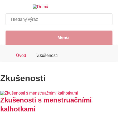
Přejít
k
hlavnímu
Hledat
obsahu
Menu
Drobečková
Úvod
Zkušenosti
navigace
Zkušenosti
Zkušenosti s menstruačními
kalhotkami