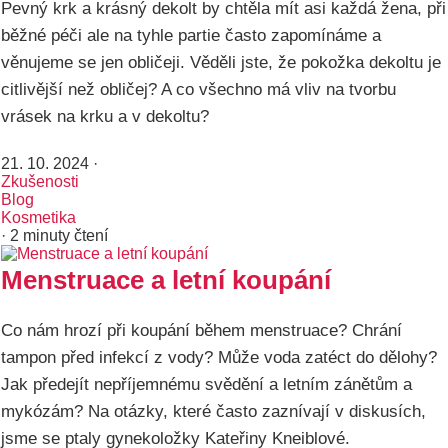
Pevný krk a krásný dekolt by chtěla mít asi každá žena, při
běžné péči ale na tyhle partie často zapomínáme a
věnujeme se jen obličeji. Věděli jste, že pokožka dekoltu je
citlivější než obličej? A co všechno má vliv na tvorbu
vrásek na krku a v dekoltu?
21. 10. 2024
·
Zkušenosti
Blog
Kosmetika
· 2 minuty čtení
Menstruace a letní koupání
Co nám hrozí při koupání během menstruace? Chrání
tampon před infekcí z vody? Může voda zatéct do dělohy?
Jak předejít nepříjemnému svědění a letním zánětům a
mykózám? Na otázky, které často zaznívají v diskusích,
jsme se ptaly gynekoložky Kateřiny Kneiblové.