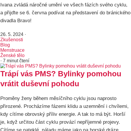
Ivana zvládá náročné umění ve všech fázích svého cyklu,
a přijďte se 6. června podívat na představení do bránického
divadla Bravo!
26. 5. 2024
·
Zkušenosti
Blog
Menstruace
Ženské tělo
· 7 minut čtení
Trápí vás PMS? Bylinky pomohou
vrátit duševní pohodu
Proměny ženy během měsíčního cyklu jsou naprosto
přirozené. Procházíme fázemi klidu a uzemnění i chvílemi,
kdy cítíme obrovský příliv energie. A tak to má být. Horší
je, když určitou část cyklu provází nepříjemné projevy.
Cítíme se nateklé, náladu máme jako na horské dráze,