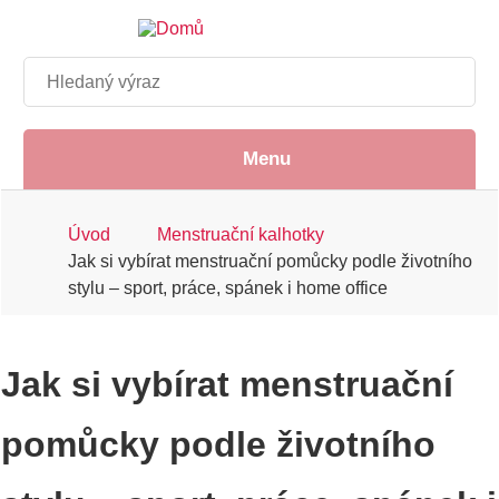
Přejít
k
hlavnímu
Hledat
obsahu
Menu
Drobečková
Úvod
Menstruační kalhotky
Jak si vybírat menstruační pomůcky podle životního
navigace
stylu – sport, práce, spánek i home office
Jak si vybírat menstruační
pomůcky podle životního