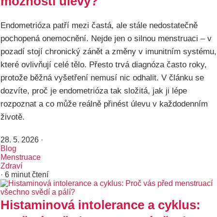
možnosti úlevy?
Endometrióza patří mezi častá, ale stále nedostatečně
pochopená onemocnění. Nejde jen o silnou menstruaci – v
pozadí stojí chronický zánět a změny v imunitním systému,
které ovlivňují celé tělo. Přesto trvá diagnóza často roky,
protože běžná vyšetření nemusí nic odhalit. V článku se
dozvíte, proč je endometrióza tak složitá, jak ji lépe
rozpoznat a co může reálně přinést úlevu v každodenním
životě.
28. 5. 2026
·
Blog
Menstruace
Zdraví
· 6 minut čtení
Histaminová intolerance a cyklus: