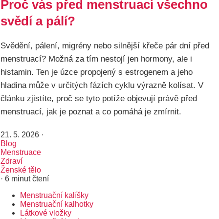
Proč vás před menstruací všechno
svědí a pálí?
Svědění, pálení, migrény nebo silnější křeče pár dní před
menstruací? Možná za tím nestojí jen hormony, ale i
histamin. Ten je úzce propojený s estrogenem a jeho
hladina může v určitých fázích cyklu výrazně kolísat. V
článku zjistíte, proč se tyto potíže objevují právě před
menstruací, jak je poznat a co pomáhá je zmírnit.
21. 5. 2026
·
Blog
Menstruace
Zdraví
Ženské tělo
· 6 minut čtení
Menstruační kalíšky
Rozcestník
Menstruační kalhotky
Látkové vložky