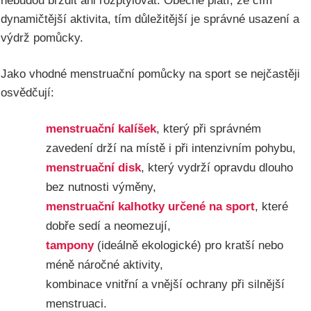
nebudou brzdit ani rozptylovat. Obecně platí, že čím
dynamičtější aktivita, tím důležitější je správné usazení a
výdrž pomůcky.
Jako vhodné menstruační pomůcky na sport se nejčastěji
osvědčují:
menstruační kalíšek
, který při správném
zavedení drží na místě i při intenzivním pohybu,
menstruační disk
, který vydrží opravdu dlouho
bez nutnosti výměny,
menstruační kalhotky určené na sport
, které
dobře sedí a neomezují,
tampony
(ideálně ekologické) pro kratší nebo
méně náročné aktivity,
kombinace vnitřní a vnější ochrany při silnější
menstruaci.