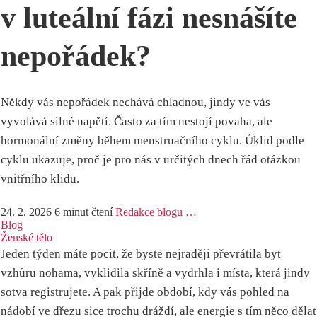
v luteální fázi nesnášíte
nepořádek?
Někdy vás nepořádek nechává chladnou, jindy ve vás
vyvolává silné napětí. Často za tím nestojí povaha, ale
hormonální změny během menstruačního cyklu. Úklid podle
cyklu ukazuje, proč je pro nás v určitých dnech řád otázkou
vnitřního klidu.
24. 2. 2026
6 minut čtení
Redakce blogu …
Blog
Ženské tělo
Jeden týden máte pocit, že byste nejraději převrátila byt
vzhůru nohama, vyklidila skříně a vydrhla i místa, která jindy
sotva registrujete. A pak přijde období, kdy vás pohled na
nádobí ve dřezu sice trochu dráždí, ale energie s tím něco dělat