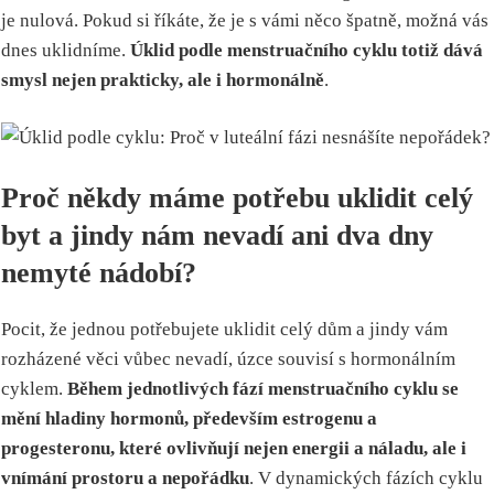
je nulová. Pokud si říkáte, že je s vámi něco špatně, možná vás
dnes uklidníme.
Úklid podle menstruačního cyklu totiž dává
smysl nejen prakticky, ale i hormonálně
.
Proč někdy máme potřebu uklidit celý
byt a jindy nám nevadí ani dva dny
nemyté nádobí?
Pocit, že jednou potřebujete uklidit celý dům a jindy vám
rozházené věci vůbec nevadí, úzce souvisí s hormonálním
cyklem.
Během jednotlivých fází menstruačního cyklu se
mění hladiny hormonů, především estrogenu a
progesteronu, které ovlivňují nejen energii a náladu, ale i
vnímání prostoru a nepořádku
. V dynamických fázích cyklu