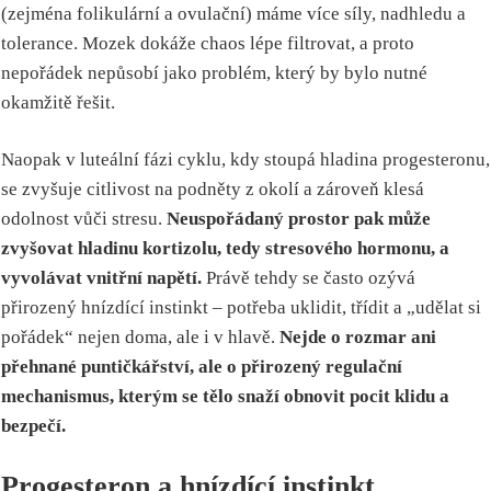
(zejména folikulární a ovulační) máme více síly, nadhledu a
tolerance. Mozek dokáže chaos lépe filtrovat, a proto
nepořádek nepůsobí jako problém, který by bylo nutné
okamžitě řešit.
Naopak v luteální fázi cyklu, kdy stoupá hladina progesteronu,
se zvyšuje citlivost na podněty z okolí a zároveň klesá
odolnost vůči stresu.
Neuspořádaný prostor pak může
zvyšovat hladinu kortizolu, tedy stresového hormonu, a
vyvolávat vnitřní napětí.
Právě tehdy se často ozývá
přirozený hnízdící instinkt – potřeba uklidit, třídit a „udělat si
pořádek“ nejen doma, ale i v hlavě.
Nejde o rozmar ani
přehnané puntičkářství, ale o přirozený regulační
mechanismus, kterým se tělo snaží obnovit pocit klidu a
bezpečí.
Progesteron a hnízdící instinkt