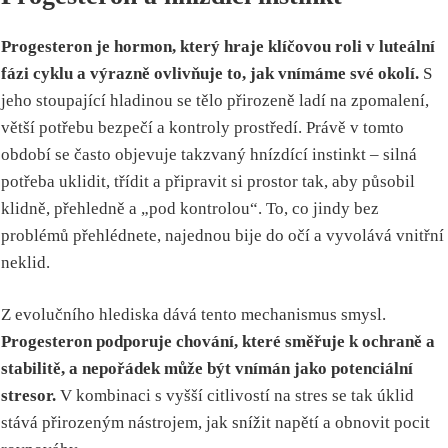
Progesteron je hormon, který hraje klíčovou roli v luteální
fázi cyklu a výrazně ovlivňuje to, jak vnímáme své okolí.
S
jeho stoupající hladinou se tělo přirozeně ladí na zpomalení,
větší potřebu bezpečí a kontroly prostředí. Právě v tomto
období se často objevuje takzvaný hnízdící instinkt – silná
potřeba uklidit, třídit a připravit si prostor tak, aby působil
klidně, přehledně a „pod kontrolou“. To, co jindy bez
problémů přehlédnete, najednou bije do očí a vyvolává vnitřní
neklid.
Z evolučního hlediska dává tento mechanismus smysl.
Progesteron podporuje chování, které směřuje k ochraně a
stabilitě, a nepořádek může být vnímán jako potenciální
stresor.
V kombinaci s vyšší citlivostí na stres se tak úklid
stává přirozeným nástrojem, jak snížit napětí a obnovit pocit