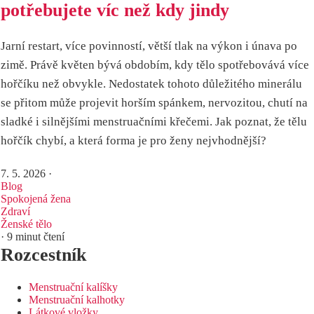
potřebujete víc než kdy jindy
Jarní restart, více povinností, větší tlak na výkon i únava po
zimě. Právě květen bývá obdobím, kdy tělo spotřebovává více
hořčíku než obvykle. Nedostatek tohoto důležitého minerálu
se přitom může projevit horším spánkem, nervozitou, chutí na
sladké i silnějšími menstruačními křečemi. Jak poznat, že tělu
hořčík chybí, a která forma je pro ženy nejvhodnější?
7. 5. 2026
·
Blog
Spokojená žena
Zdraví
Ženské tělo
· 9 minut čtení
Rozcestník
Menstruační kalíšky
Menstruační kalhotky
Látkové vložky