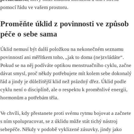
pomocí řádu ve vašem prostoru.
Proměňte úklid z povinnosti ve způsob
péče o sebe sama
Úklid nemusí být další položkou na nekonečném seznamu
povinností ani měřítkem toho, „jak to doma (ne)zvládáte“.
Pokud se na něj podíváte optikou menstruačního cyklu, začne
dávat smysl, proč někdy potřebujete mít kolem sebe dokonalý
řád a jindy je důležitější klid než prázdný dřez. Úklid podle
cyklu není o disciplíně, ale o respektu k proměnlivé energii,
hormonům a potřebám těla.
Ve chvíli, kdy přestanete proti svému rytmu bojovat a začnete
s ním spolupracovat, se z úklidu může stát tichý nástroj
sebepéče. Někdy v podobě vyklizené zásuvky, jindy jako