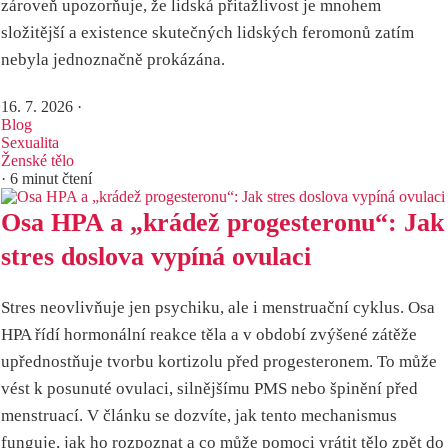
zároveň upozorňuje, že lidská přitažlivost je mnohem
složitější a existence skutečných lidských feromonů zatím
nebyla jednoznačně prokázána.
16. 7. 2026
·
Blog
Sexualita
Ženské tělo
· 6 minut čtení
Osa HPA a „krádež progesteronu“: Jak
stres doslova vypíná ovulaci
Stres neovlivňuje jen psychiku, ale i menstruační cyklus. Osa
HPA řídí hormonální reakce těla a v období zvýšené zátěže
upřednostňuje tvorbu kortizolu před progesteronem. To může
vést k posunuté ovulaci, silnějšímu PMS nebo špinění před
menstruací. V článku se dozvíte, jak tento mechanismus
funguje, jak ho rozpoznat a co může pomoci vrátit tělo zpět do