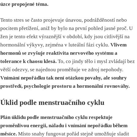
úzce propojené téma.
Tento stres se často projevuje únavou, podrážděností nebo
pocitem přetížení, aniž by bylo na první pohled jasné proč. U
žen je tento efekt výraznější v období, kdy jsou citlivější na
hormonální výkyvy, zejména v luteální fázi cyklu.
Vlivem
hormonů se zvyšuje reaktivita nervového systému a
tolerance k chaosu klesá.
To, co jindy tělo i mysl zvládají bez
větší odezvy, se najednou proměňuje ve zdroj nepohody.
Vnímání nepořádku tak není otázkou povahy, ale souhry
prostředí, psychologie prostoru a hormonální rovnováhy.
Úklid podle menstruačního cyklu
Plán úklidu podle menstruačního cyklu respektuje
proměnlivou energii, náladu i vnímání nepořádku během
měsíce.
Místo snahy fungovat pořád stejně umožňuje sladit