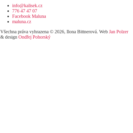
info@kalisek.cz
776 47 47 07
Facebook Maluna
maluna.cz
Všechna práva vyhrazena © 2026, Ilona Bittnerová. Web
Jan Polzer
& design
Ondřej Pohorský