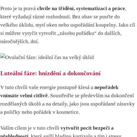
Proto je ta pravá
chvíle na třídění, systematizaci a práce
,
které vyžadují rázné rozhodnutí. Bez obav se pusťte do
velkého úklidu, mytí oken nebo uspořádání koupelny. Jako cíl
si můžete vytyčit vytvořit „zásobu pořádku“ do dalších,
náročnějších, dní.
Luteální fáze: hnízdění a dokončování
V tuto chvíli vaše energie postupně klesá a
nepořádek
vnímáte velmi citlivě
. Soustřeďte se především na dokončení
rozdělaných úkolů a na detaily, jako jsou uspořádané zásuvky
a poličky nebo pořádek v kosmetice.
Vaším cílem je v tuto chvíli
vytvořit pocit bezpečí a
přehlednosti
, který sníží hladinu kortizolu a tím i stresu