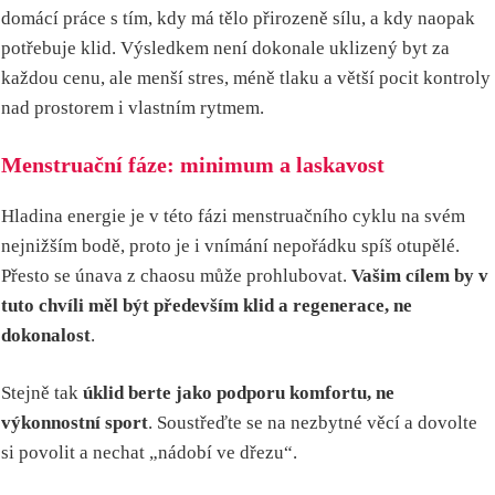
domácí práce s tím, kdy má tělo přirozeně sílu, a kdy naopak
potřebuje klid. Výsledkem není dokonale uklizený byt za
každou cenu, ale menší stres, méně tlaku a větší pocit kontroly
nad prostorem i vlastním rytmem.
Menstruační fáze: minimum a laskavost
Hladina energie je v této fázi menstruačního cyklu na svém
nejnižším bodě, proto je i vnímání nepořádku spíš otupělé.
Přesto se únava z chaosu může prohlubovat.
Vašim cílem by v
tuto chvíli měl být především klid a regenerace, ne
dokonalost
.
Stejně tak
úklid berte jako podporu komfortu, ne
výkonnostní sport
. Soustřeďte se na nezbytné věcí a dovolte
si povolit a nechat „nádobí ve dřezu“.