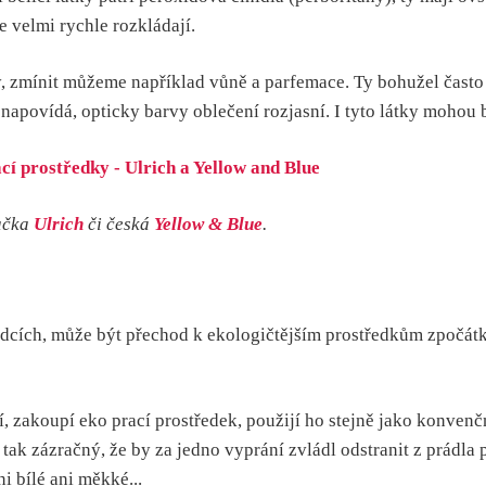
e velmi rychle rozkládají.
y, zmínit můžeme například vůně a parfemace. Ty bohužel často zp
ev napovídá, opticky barvy oblečení rozjasní. I tyto látky mohou
ačka
Ulrich
či česká
Yellow & Blue
.
tředcích, může být přechod k ekologičtějším prostředkům zpočá
, zakoupí eko prací prostředek, použijí ho stejně jako konvenč
 tak zázračný, že by za jedno vyprání zvládl odstranit z prádl
i bílé ani měkké...