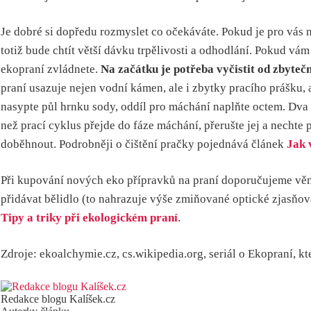
Je dobré si dopředu rozmyslet co očekáváte. Pokud je pro vás n
totiž bude chtít větší dávku trpělivosti a odhodlání. Pokud vám
ekopraní zvládnete.
Na začátku je potřeba vyčistit od zbyteč
praní usazuje nejen vodní kámen, ale i zbytky pracího prášku, 
nasypte půl hrnku sody, oddíl pro máchání naplňte octem. Dva š
než prací cyklus přejde do fáze máchání, přerušte jej a nechte
doběhnout. Podrobněji o čištění pračky pojednává článek
Jak 
Při kupování nových eko přípravků na praní doporučujeme věnova
přidávat bělidlo (to nahrazuje výše zmiňované optické zjasňov
Tipy a triky při ekologickém praní
.
Zdroje: ekoalchymie.cz, cs.wikipedia.org, seriál o Ekopraní, 
Redakce blogu Kalíšek.cz