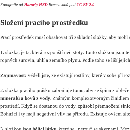
Fotografie od
Hartwig HKD
licencovaná pod
CC BY 2.0
.
Složení pracího prostředku
Prací prostředek musí obsahovat tři základní složky, aby mohl
1. složka, je ta, která rozpouští nečistoty. Touto složkou jsou
te
ropných surovin, uhlí a zemního plynu. Podle toho se liší jejic
Zajímavost:
věděli jste, že existují rostliny, které v sobě při
2. složka pracího prášku zabraňuje tomu, aby se špína z obleče
minerálů a kovů z vody
. Známým komplexotvorným činidlem jsou
prostředí. Když se dostanou do vody, způsobí přemnožení sinic
Bohužel i ty mají negativní vliv na přírodu. Existuje ovšem al
3. složkou jsou
bělící látky
, které se „perou“ se skvrnami. Mez