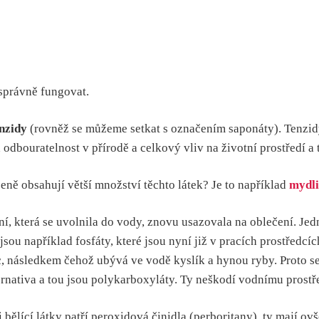
 správně fungovat.
nzidy
(rovněž se můžeme setkat s označením saponáty). Tenzidy
h odbouratelnost v přírodě a celkový vliv na životní prostředí a
rozeně obsahují větší množství těchto látek? Je to například
mydli
ní, která se uvolnila do vody, znovu usazovala na oblečení. Jed
 například fosfáty, které jsou nyní již v pracích prostředcích
, následkem čehož ubývá ve vodě kyslík a hynou ryby. Proto se 
ternativa a tou jsou polykarboxyláty. Ty neškodí vodnímu prostř
i bělící látky patří peroxidová činidla (perboritany), ty mají 