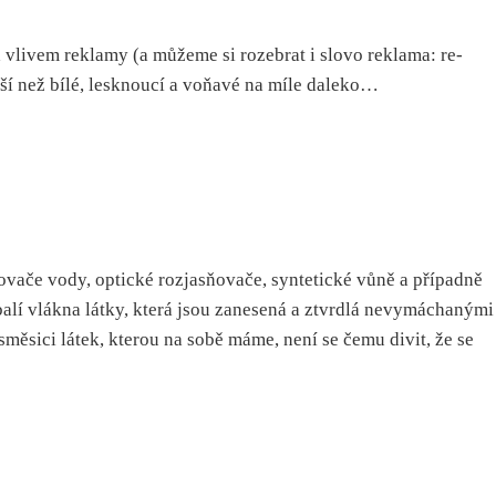
d vlivem reklamy (a můžeme si rozebrat i slovo reklama: re-
jší než bílé, lesknoucí a voňavé na míle daleko…
ovače vody, optické rozjasňovače, syntetické vůně a případně
balí vlákna látky, která jsou zanesená a ztvrdlá nevymáchanými
měsici látek, kterou na sobě máme, není se čemu divit, že se