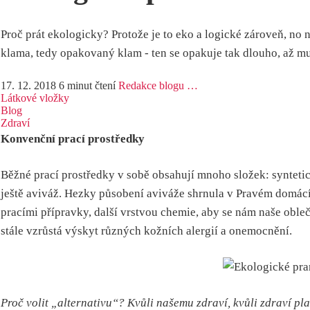
Proč prát ekologicky? Protože je to eko a logické zároveň, no 
klama, tedy opakovaný klam - ten se opakuje tak dlouho, až mu
17. 12. 2018
6 minut čtení
Redakce blogu …
Látkové vložky
Blog
Zdraví
Konvenční prací prostředky
Běžné prací prostředky v sobě obsahují mnoho složek: synteti
ještě aviváž. Hezky působení aviváže shrnula v Pravém domác
pracími přípravky, další vrstvou chemie, aby se nám naše obleč
stále vzrůstá výskyt různých kožních alergií a onemocnění.
Proč volit „alternativu“? Kvůli našemu zdraví, kvůli zdraví pla