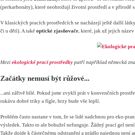
(perkarbonáty), které neohrožují životní prostředí a v přírodě s
V klasických pracích prostředcích se nacházejí ještě další látk
či u dětí). A také
optické zjasňovače
, které, jak už jejich náz
Mezi
ekologické prací prostředky
patří například německá zn
Začátky nemusí být růžové...
...ani zářivě bílé. Pokud jsme zvyklí prát v konvenčních pros
rukávu dobré triky a fígle, brzy bude vše lepší.
Problém často nastane v tom, že se lidé nadchnou pro eko-praní
výsledek. Takto to ale bohužel nefunguje. Žádný prací gel není
Takže dojde k částečnému odstranění a prádlo najednou není an