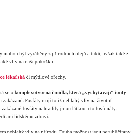
 mohou být vyráběny z přírodních olejů a tuků, avšak také z
 také vliv na naši pokožku.
ce lékařská
či mýdlové ořechy.
ná se o
komplexotvorná činidla, která „vychytávají“ ionty
 zakázané. Fosfáty mají totiž neblahý vliv na životní
zakázané fosfáty nahradily jinou látkou a to fosfonáty.
edí ani lidskému zdraví.
ovšem neblahý vliv na přírodu. Druhá možnost jsou peruhličitany