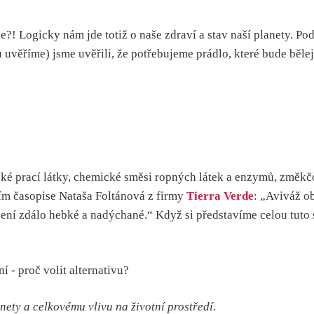
ne?! Logicky nám jde totiž o naše zdraví a stav naší planety. Po
 uvěříme) jsme uvěřili, že potřebujeme prádlo, které bude běle
cké prací látky, chemické směsi ropných látek a enzymů, změkč
ím časopise Nataša Foltánová z firmy
Tierra Verde
: „Aviváž o
ení zdálo hebké a nadýchané.“ Když si představíme celou tuto s
nety a celkovému vlivu na životní prostředí.