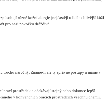
ůsobují různé kožní alergie (nejčastěji u lidí s citlivější kůží
 být pro naši pokožku dráždivé.
tku trochu náročný. Známe-li ale ty správné postupy a máme v
ní prací prostředek a očekávají stejný nebo dokonce lepší
a praného v konvenčních pracích prostředcích všechnu chemii.