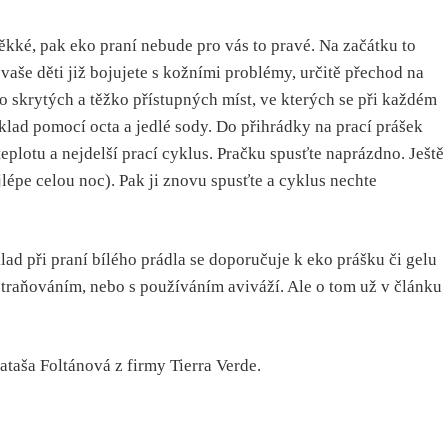
ěkké, pak eko praní nebude pro vás to pravé. Na začátku to
 vaše děti již bojujete s kožními problémy, určitě přechod na
skrytých a těžko přístupných míst, ve kterých se při každém
íklad pomocí octa a jedlé sody. Do přihrádky na prací prášek
eplotu a nejdelší prací cyklus. Pračku spusťte naprázdno. Ještě
lépe celou noc). Pak ji znovu spusťte a cyklus nechte
lad při praní bílého prádla se doporučuje k eko prášku či gelu
straňováním, nebo s používáním aviváží. Ale o tom už v článku
ataša Foltánová z firmy Tierra Verde.