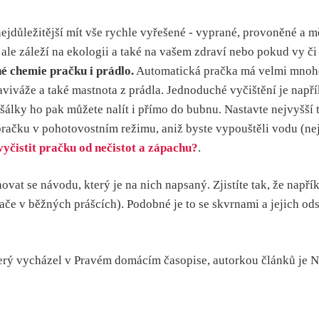
ejdůležitější mít vše rychle vyřešené - vyprané, provoněné a m
 ale záleží na ekologii a také na vašem zdraví nebo pokud vy či
né chemie pračku i prádlo.
Automatická pračka má velmi mnoho 
aviváže a také mastnota z prádla. Jednoduché vyčištění je např
álky ho pak můžete nalít i přímo do bubnu. Nastavte nejvyšší t
 pračku v pohotovostním režimu, aniž byste vypouštěli vodu (nej
vyčistit pračku od nečistot a zápachu?
.
t se návodu, který je na nich napsaný. Zjistíte tak, že napřík
ače v běžných prášcích). Podobné je to se skvrnami a jejich od
který vycházel v Pravém domácím časopise, autorkou článků je N