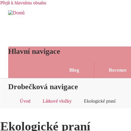
Přejít k hlavnímu obsahu
Hlavní navigace
Blog
Recenze
Drobečková navigace
Úvod
Látkové vložky
Ekologické praní
Ekologické praní