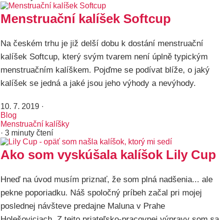
Menstruační kalíšek Softcup
Na českém trhu je již delší dobu k dostání menstruační
kalíšek Softcup, který svým tvarem není úplně typickým
menstruačním kalíškem. Pojďme se podívat blíže, o jaký
kalíšek se jedná a jaké jsou jeho výhody a nevýhody.
10. 7. 2019
·
Blog
Menstruační kalíšky
· 3 minuty čtení
Ako som vyskúšala kalíšok Lily Cup
Hneď na úvod musím priznať, že som plná nadšenia... ale
pekne poporiadku. Náš spoločný príbeh začal pri mojej
poslednej návšteve predajne Maluna v Prahe
Holešoviciach. Z tejto priateľsko-pracovnej výpravy som sa