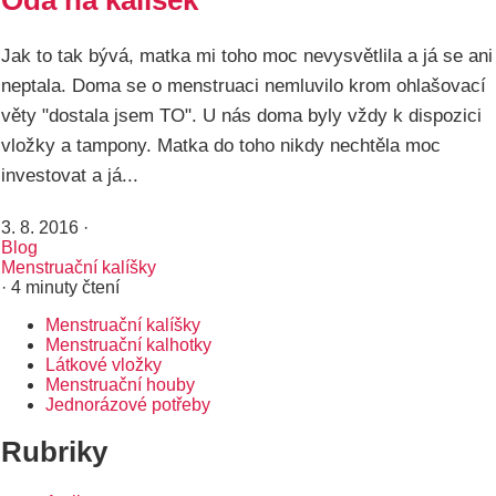
Óda na kalíšek
Jak to tak bývá, matka mi toho moc nevysvětlila a já se ani
neptala. Doma se o menstruaci nemluvilo krom ohlašovací
věty "dostala jsem TO". U nás doma byly vždy k dispozici
vložky a tampony. Matka do toho nikdy nechtěla moc
investovat a já...
3. 8. 2016
·
Blog
Menstruační kalíšky
· 4 minuty čtení
Menstruační kalíšky
Rozcestník
Menstruační kalhotky
Látkové vložky
Menstruační houby
Jednorázové potřeby
Rubriky