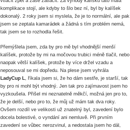
vtlačit zpět a zase zatlačit. Za výhody kalíšku tato malá
komplikace stojí, ale kdyby to šlo bez ní, byl by kalíšek
dokonalý. 2 roky jsem si myslela, že je to normální, ale pak
jsem se zeptala kamarádek a žádná s tím problém nemá,
tak jsem se to rozhodla řešit.
Přemýšlela jsem, zda by pro mě byl vhodnější menší
kalíšek, protože by mi na močovou trubici méně tlačil, nebo
naopak větší kalíšek, protože by více držel vzadu a
neposouval se mi dopředu. Na plese jsem vyhrála
LadyCup L
, říkala jsem si, že ho dám sestře, je starší, tak
by pro ni mohl být vhodný. Jen tak pro zajímavost jsem ho
vyzkoušela. Přišel mi neznatelně měkčí, možná jen pro to,
že je delší, nebo pro to, že můj už mám tak dva roky.
Ovšem rozdíl ve velikosti už znatelný byl, zavedení bylo
docela bolestivé, o vyndání ani nemluvě. Při prvním
zavedení se vůbec nerozvinul, a nedostala jsem ho dál,