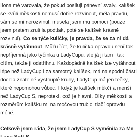
Ilona mě varovala, že pokud posiluji pánevní svaly, kalíšek
se kvůli měkkosti nemusí dobře rozvinout, měla pravdu,
sám se mi nerozvinul, musela jsem mu pomoci (pouze
jsem prstem zrušila podtlak, poté se kalíšek krásně
rozvinul).
Co se týče kuličky, je pravda, že se za ni dá
krásně vytáhnout.
Můžu říct, že kulička opravdu není tak
nepříjemná jako tyčinka u LadyCupu, ale já ji tam i tak
cítím, takže ji odstřihnu. Každopádně kalíšek lze vytáhnout
lépe než LadyCup i za samotný kalíšek, má na spodní části
docela znatelné vystouplé kruhy, LadyCup má jen tečky,
které nepomohou vůbec. I když je kalíšek měkčí a menší
než LadyCup S, neprotekl, což je hlavní. Díky měkkosti a
rozměrům kalíšku mi na močovou trubici tlačí opravdu
méně.
Celkově jsem ráda, že jsem LadyCup S vyměnila za Me
Lunu Soft S.