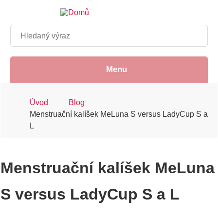
Přejít
k
hlavnímu
Hledat
obsahu
Menu
Drobečková
Úvod
Blog
Menstruační kalíšek MeLuna S versus LadyCup S a
navigace
L
Menstruační kalíšek MeLuna
S versus LadyCup S a L