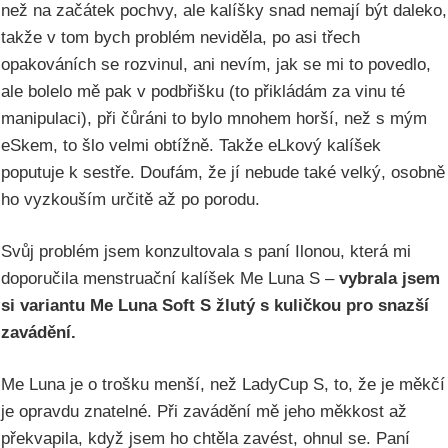
než na začátek pochvy, ale kalíšky snad nemají být daleko,
takže v tom bych problém neviděla, po asi třech
opakováních se rozvinul, ani nevím, jak se mi to povedlo,
ale bolelo mě pak v podbřišku (to přikládám za vinu té
manipulaci), při čůráni to bylo mnohem horší, než s mým
eSkem, to šlo velmi obtížně. Takže eLkový kalíšek
poputuje k sestře. Doufám, že jí nebude také velký, osobně
ho vyzkouším určitě až po porodu.
Svůj problém jsem konzultovala s paní Ilonou, která mi
doporučila menstruační kalíšek Me Luna S –
vybrala jsem
si variantu Me Luna Soft S žlutý s kuličkou pro snazší
zavádění.
Me Luna je o trošku menší, než LadyCup S, to, že je měkčí
je opravdu znatelné. Při zavádění mě jeho měkkost až
překvapila, když jsem ho chtěla zavést, ohnul se. Paní