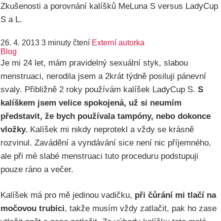
Zkušenosti a porovnání kalíšků MeLuna S versus LadyCup
S a L.
26. 4. 2013
3 minuty čtení
Externí autorka
Blog
Je mi 24 let, mám pravidelný sexuální styk, slabou
menstruaci, nerodila jsem a 2krát týdně posiluji pánevní
svaly. Přibližně 2 roky používám kalíšek LadyCup S.
S
kalíškem jsem velice spokojená, už si neumím
představit, že bych používala tampóny, nebo dokonce
vložky.
Kalíšek mi nikdy neprotekl a vždy se krásně
rozvinul. Zavádění a vyndávání sice není nic příjemného,
ale při mé slabé menstruaci tuto proceduru podstupuji
pouze ráno a večer.
Kalíšek má pro mě jedinou vadičku,
při čůrání mi tlačí na
močovou trubici
, takže musím vždy zatlačit, pak ho zase