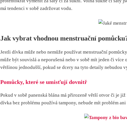
protentokrát vyměnit za šaty či za sukni. Volná sukně či šaty 
má tendenci v sobě zadržovat vodu.
Jak vybrat vhodnou menstruační pomůcku
Jestli dívka může nebo nemůže používat menstruační pomůcky, 
může být souvislá a neporušená nebo v sobě mít jeden či více o
většinou jednodušší, pokud se dcery na tyto detaily nebudou 
Pomůcky, které se umisťují dovnitř
Pokud v sobě panenská blána má přirozeně větší otvor či je ji
dívka bez problému používá tampony, nebude mít problém ani s