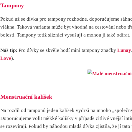
Tampony
Pokud už se dívka pro tampony rozhodne, doporučujeme sáhnou
vlákna. Taková varianta může být vhodná na cestování nebo tře
bolesti. Tampony totiž sliznici vysušují a mohou ji také odírat.
Náš tip:
Pro dívky se skvěle hodí mini tampony značky
Lunay
Love
).
Menstruační kalíšek
Na rozdíl od tamponů jeden kalíšek vydrží na mnoho „společn
Doporučujeme volit měkké kalíšky v případě citlivé vnější intim
se rozevírají. Pokud by náhodou mladá dívka zjistila, že jí ta