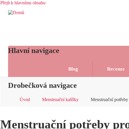
Přejít k hlavnímu obsahu
Hlavní navigace
Blog
Recenze
Drobečková navigace
Úvod
Menstruační kalíšky
Menstruační potřeby
Menstruační potřeby pr