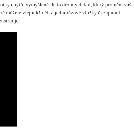
hotky chytře vymyšlené. Je to drobný detail, který promění vaši
teré můžete vlepit křidélka jednorázové vložky či zapnout
enstruuje.