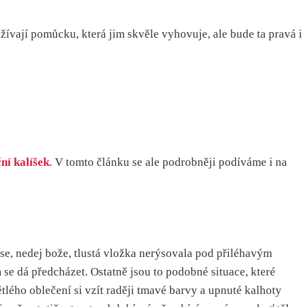
ívají pomůcku, která jim skvěle vyhovuje, ale bude ta pravá i
ní kalíšek
. V tomto článku se ale podrobněji podíváme i na
se, nedej bože, tlustá vložka nerýsovala pod přiléhavým
se dá předcházet. Ostatně jsou to podobné situace, které
ého oblečení si vzít raději tmavé barvy a upnuté kalhoty