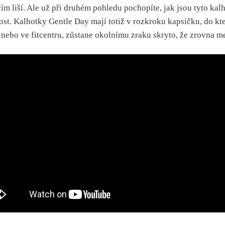
m liší. Ale už při druhém pohledu pochopíte, jak jsou tyto kal
itost. Kalhotky Gentle Day mají totiž v rozkroku kapsičku, do k
 nebo ve fitcentru, zůstane okolnímu zraku skryto, že zrovna m