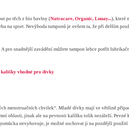
t po těch z bio bavlny (
Natracare, Organic, Lunay...
), které
ba na sport. Nevýhoda tamponů je ovšem ta, že při delším použ
. A pro snadnější zavádění můžete tampon lehce potřít lubrika
ých menstruačních chvilek“. Mladé dívky mají ve většině příp
ní oblasti, jinak ale na pevnosti kalíšku tolik nezáleží. Pevné 
to pomůcka nevyhovuje, je možné uschovat ji na pozdější použit