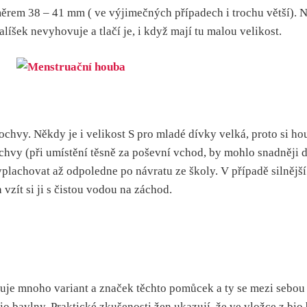
rem 38 – 41 mm ( ve výjimečných případech i trochu větší). Někt
líšek nevyhovuje a tlačí je, i když mají tu malou velikost.
chvy. Někdy je i velikost S pro mladé dívky velká, proto si ho
vy (při umístění těsně za poševní vchod, by mohlo snadněji doj
lachovat až odpoledne po návratu ze školy. V případě silnější
vzít si ji s čistou vodou na záchod.
tuje mnoho variant a značek těchto pomůcek a ty se mezi sebou v
 bavlny. Praktické zkušenosti žen ukazují, že ve vložce z bio