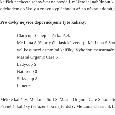
kalíšek nechcete schovávat na později, můžete jej nabídnout k
odchodem do školy a znovu vypláchnout až po návratu domů, je
Pro dívky nejvíce doporučujeme tyto kalíšky:
Claricup 0 - nejmenší kalíšek
Me Luna S (Shorty či klasická verze) - Me Luna S Sh
velikost mezi ostatními kalíšky. Výhodou menstruační
Masmi Organic Care S
Ladycup S
Naturcup 0
Silky cup S
Lunette 1
Měkké kalíšky: Me Luna Soft S, Masmi Organic Care S, Lunette
Pevnější kalíšky (seřazené po nejtvrdší) : Me Luna Classic S, 