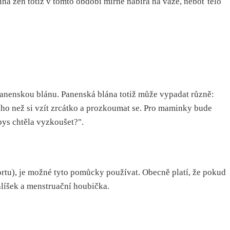
ina žen totiž v tomto období mírně nabírá na váze, neboť tělo
panenskou blánu. Panenská blána totiž může vypadat různě:
šího než si vzít zrcátko a prozkoumat se. Pro maminky bude
bys chtěla vyzkoušet?".
ortu), je možné tyto pomůcky používat. Obecně platí, že pokud
líšek a menstruační houbička.