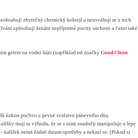
 neobsahují zbytečný chemický koktejl a neuvolňují se z nich
ívání způsobují ženám nepříjemné pocity suchosti a často také
čním gelem na vodní bázi (například od značky
Good Clean
adů úzkou pochvu a pevné svalstvo pánevního dna.
kalíšky mají tu výhodu, že se s nimi snadněji manipuluje a lépe
í – kalíšek nemá žádné datum spotřeby a nekazí se. (Pokud si