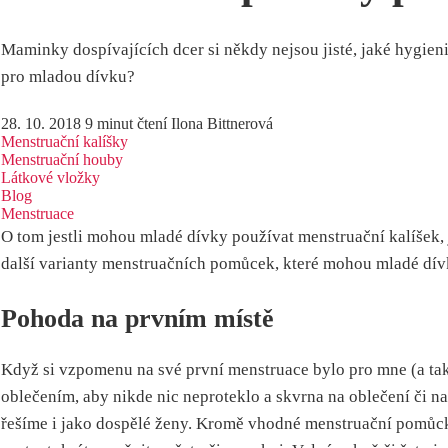
Maminky dospívajících dcer si někdy nejsou jisté, jaké hygien
pro mladou dívku?
28. 10. 2018
9 minut čtení
Ilona Bittnerová
Menstruační kalíšky
Menstruační houby
Látkové vložky
Blog
Menstruace
O tom jestli mohou mladé dívky používat menstruační kalíšek,
další varianty menstruačních pomůcek, které mohou mladé dív
Pohoda na prvním místě
Když si vzpomenu na své první menstruace bylo pro mne (a tak
oblečením, aby nikde nic neproteklo a skvrna na oblečení či n
řešíme i jako dospělé ženy. Kromě vhodné menstruační pomůcky