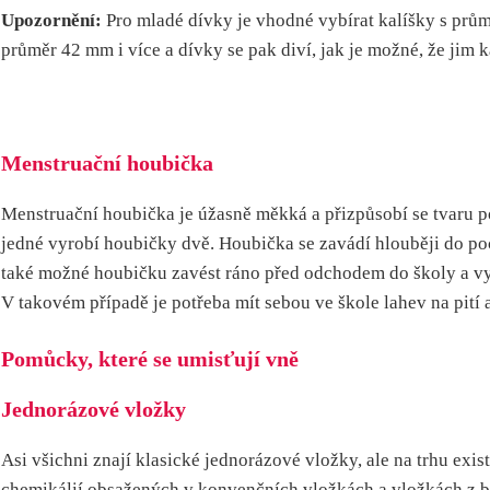
Upozornění:
Pro mladé dívky je vhodné vybírat kalíšky s průmě
průměr 42 mm i více a dívky se pak diví, jak je možné, že jim ka
Menstruační houbička
Menstruační houbička je úžasně měkká a přizpůsobí se tvaru po
jedné vyrobí houbičky dvě. Houbička se zavádí hlouběji do poch
také možné houbičku zavést ráno před odchodem do školy a vyp
V takovém případě je potřeba mít sebou ve škole lahev na pití a 
Pomůcky, které se umisťují vně
Jednorázové vložky
Asi všichni znají klasické jednorázové vložky, ale na trhu exis
chemikálií obsažených v konvenčních vložkách a vložkách z bio