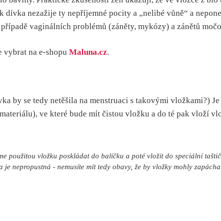
k dívka nezažije ty nepříjemné pocity a „nelibé vůně“ a nepone
 případě vaginálních problémů (záněty, mykózy) a zánětů močo
e vybrat na e-shopu
Maluna.cz
.
ka by se tedy netěšila na menstruaci s takovými vložkami?) J
ateriálu), ve které bude mít čistou vložku a do té pak vloží vl
 použitou vložku poskládat do balíčku a poté vložit do speciální taštič
a je nepropustná - nemusíte mít tedy obavy, že by vložky mohly zapácha