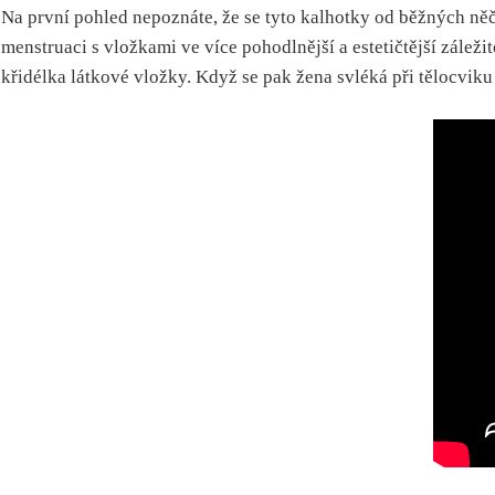
Na první pohled nepoznáte, že se tyto kalhotky od běžných něčí
menstruaci s vložkami ve více pohodlnější a estetičtější zálež
křidélka látkové vložky. Když se pak žena svléká při tělocviku