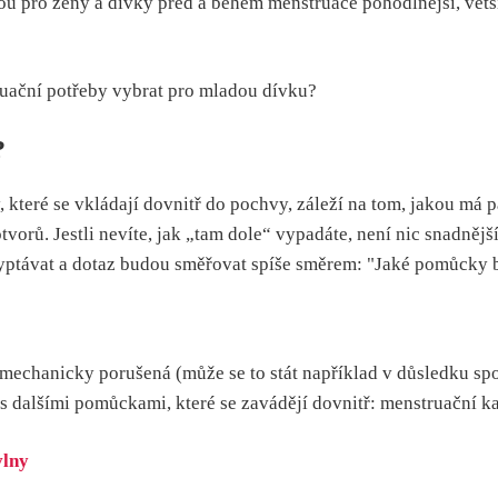
jsou pro ženy a dívky před a během menstruace pohodlnější, větš
?
které se vkládají dovnitř do pochvy, záleží na tom, jakou má 
tvorů. Jestli nevíte, jak „tam dole“ vypadáte, není nic snadněj
vyptávat a dotaz budou směřovat spíše směrem: "Jaké pomůcky 
ž mechanicky porušená (může se to stát například v důsledku sp
 dalšími pomůckami, které se zavádějí dovnitř: menstruační ka