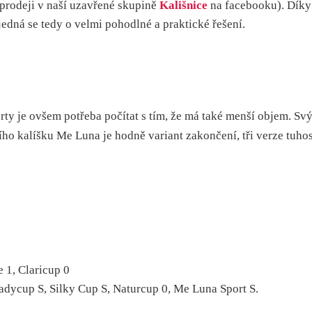
 prodeji v naší uzavřené skupině
Kališnice
na facebooku). Díky
dná se tedy o velmi pohodlné a praktické řešení.
orty je ovšem potřeba počítat s tím, že má také menší objem. 
ho kalíšku Me Luna je hodně variant zakončení, tři verze tuhos
 1, Claricup 0
Ladycup S, Silky Cup S, Naturcup 0, Me Luna Sport S.