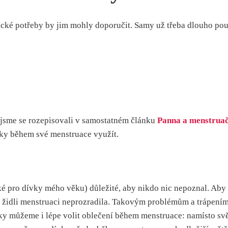
ické potřeby by jim mohly doporučit. Samy už třeba dlouho použ
 jsme se rozepisovali v samostatném článku
Panna a menstruač
ky během své menstruace využít.
é pro dívky mého věku) důležité, aby nikdo nic nepoznal. Aby 
a židli menstruaci neprozradila. Takovým problémům a trápením 
 můžeme i lépe volit oblečení během menstruace: namísto světl