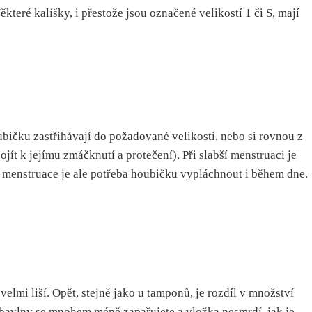
eré kalíšky, i přestože jsou označené velikostí 1 či S, mají
ubičku zastřihávají do požadované velikosti, nebo si rovnou z
ít k jejímu zmáčknutí a protečení). Při slabší menstruaci je
 menstruace je ale potřeba houbičku vypláchnout i během dne.
elmi liší. Opět, stejně jako u tamponů, je rozdíl v množství
 bavlny se mnohem méně zapařujete a vložka nesmrdí, jak je