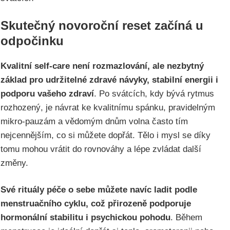
Skutečný novoroční reset začíná u
odpočinku
Kvalitní self-care není rozmazlování, ale nezbytný
základ pro udržitelné zdravé návyky, stabilní energii i
podporu vašeho zdraví
. Po svátcích, kdy bývá rytmus
rozhozený, je návrat ke kvalitnímu spánku, pravidelným
mikro-pauzám a vědomým dnům volna často tím
nejcennějším, co si můžete dopřát. Tělo i mysl se díky
tomu mohou vrátit do rovnováhy a lépe zvládat další
změny.
Své rituály péče o sebe můžete navíc ladit podle
menstruačního cyklu, což přirozeně podporuje
hormonální stabilitu i psychickou pohodu
. Během