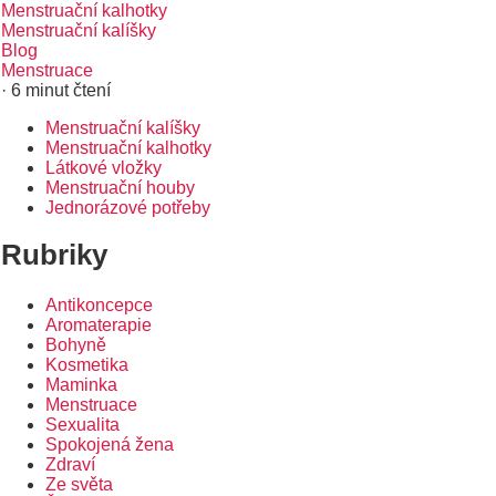
Menstruační kalhotky
Menstruační kalíšky
Blog
Menstruace
· 6 minut čtení
Menstruační kalíšky
Rozcestník
Menstruační kalhotky
Látkové vložky
Menstruační houby
Jednorázové potřeby
Rubriky
Antikoncepce
Aromaterapie
Bohyně
Kosmetika
Maminka
Menstruace
Sexualita
Spokojená žena
Zdraví
Ze světa