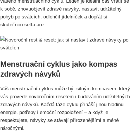
vašeho menstruačního cyklu. Leden je ideální čas vrátit se
k sobě, znovuobjevit zdravé návyky, nastavit udržitelný
pohyb po svátcích, odlehčit jídelníček a dopřát si
skutečnou self-care.
Menstruační cyklus jako kompas
zdravých návyků
Váš menstruační cyklus může být silným kompasem, který
vás provede novoročním resetem i budováním udržitelných
zdravých návyků. Každá fáze cyklu přináší jinou hladinu
energie, potřeby i emoční rozpoložení – a když je
respektujete, návyky se stávají přirozenějšími a méně
náročnými.