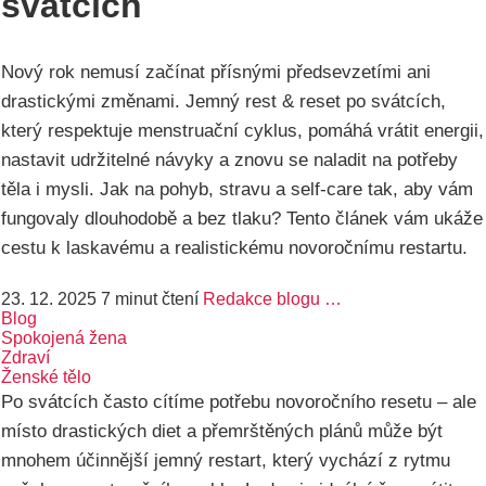
svátcích
Nový rok nemusí začínat přísnými předsevzetími ani
drastickými změnami. Jemný rest & reset po svátcích,
který respektuje menstruační cyklus, pomáhá vrátit energii,
nastavit udržitelné návyky a znovu se naladit na potřeby
těla i mysli. Jak na pohyb, stravu a self-care tak, aby vám
fungovaly dlouhodobě a bez tlaku? Tento článek vám ukáže
cestu k laskavému a realistickému novoročnímu restartu.
23. 12. 2025
7 minut čtení
Redakce blogu …
Blog
Spokojená žena
Zdraví
Ženské tělo
Po svátcích často cítíme potřebu novoročního resetu – ale
místo drastických diet a přemrštěných plánů může být
mnohem účinnější jemný restart, který vychází z rytmu