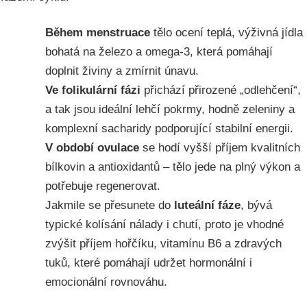
Během menstruace
tělo ocení teplá, výživná jídla
bohatá na železo a omega-3, která pomáhají
doplnit živiny a zmírnit únavu.
Ve folikulární fázi
přichází přirozené „odlehčení“,
a tak jsou ideální lehčí pokrmy, hodně zeleniny a
komplexní sacharidy podporující stabilní energii.
V období ovulace
se hodí vyšší příjem kvalitních
bílkovin a antioxidantů – tělo jede na plný výkon a
potřebuje regenerovat.
Jakmile se přesunete do
luteální fáze
, bývá
typické kolísání nálady i chutí, proto je vhodné
zvýšit příjem hořčíku, vitamínu B6 a zdravých
tuků, které pomáhají udržet hormonální i
emocionální rovnováhu.