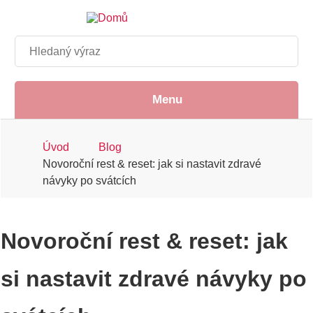
Přejít
k
hlavnímu
Hledat
obsahu
Menu
Drobečková
Úvod
Blog
Novoroční rest & reset: jak si nastavit zdravé
navigace
návyky po svátcích
Novoroční rest & reset: jak
si nastavit zdravé návyky po