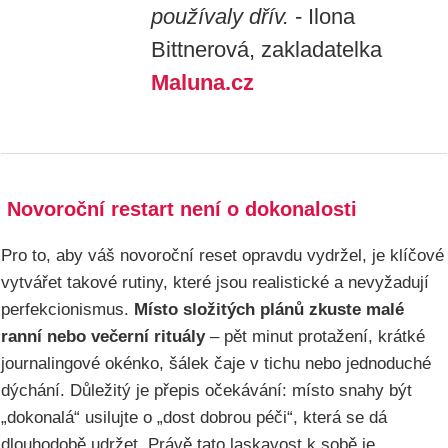
používaly dřív.
- Ilona
Bittnerová, zakladatelka
Maluna.cz
Novoroční restart není o dokonalosti
Pro to, aby váš novoroční reset opravdu vydržel, je klíčové
vytvářet takové rutiny, které jsou realistické a nevyžadují
perfekcionismus.
Místo složitých plánů zkuste malé
ranní nebo večerní rituály
– pět minut protažení, krátké
journalingové okénko, šálek čaje v tichu nebo jednoduché
dýchání. Důležitý je přepis očekávání: místo snahy být
„dokonalá“ usilujte o „dost dobrou péči“, která se dá
dlouhodobě udržet. Právě tato laskavost k sobě je