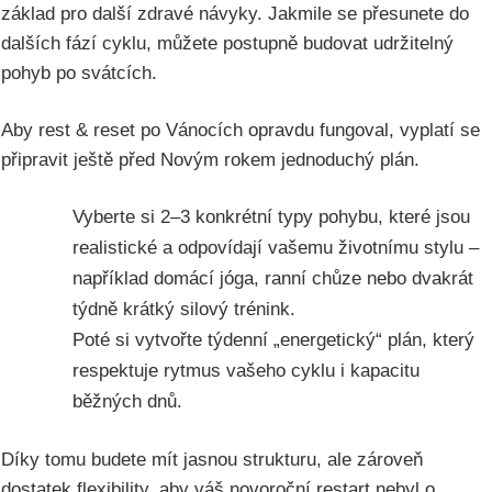
základ pro další zdravé návyky. Jakmile se přesunete do
dalších fází cyklu, můžete postupně budovat udržitelný
pohyb po svátcích.
Aby rest & reset po Vánocích opravdu fungoval, vyplatí se
připravit ještě před Novým rokem jednoduchý plán.
Vyberte si 2–3 konkrétní typy pohybu, které jsou
realistické a odpovídají vašemu životnímu stylu –
například domácí jóga, ranní chůze nebo dvakrát
týdně krátký silový trénink.
Poté si vytvořte týdenní „energetický“ plán, který
respektuje rytmus vašeho cyklu i kapacitu
běžných dnů.
Díky tomu budete mít jasnou strukturu, ale zároveň
dostatek flexibility, aby váš novoroční restart nebyl o