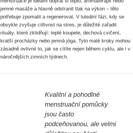
menstruace je ideální dopřát si teplo, aromaterapii nebo
jemné masáže a hlavně odstranit tlak na výkon – tělo
potřebuje zpomalit a regenerovat. V luteální fázi, kdy se
obvykle zvyšuje citlivost na stres, je důležité zařadit
rituály, které zklidňují: teplé koupele, dechová cvičení,
kratší procházky nebo jemná jóga. Tyto malé kroky mohou
zásadně ovlivnit to, jak se cítíte nejen během cyklu, ale i v
náročnějších zimních týdnech.
Kvalitní a pohodlné
menstruační pomůcky
jsou často
podceňovanou, ale velmi