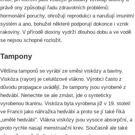
právě ony způsobují řadu zdravotních problémů:
hormonální poruchy, ohrožují reprodukci a narušují imunitní
systém a ano, bohužel některé podporují dokonce i vznik
rakoviny. V přírodě dioxiny vydrží dlouhou dobu a ve vodě
se nejsou schopné rozložit.
Tampony
Většina tamponů se vyrábí ze směsi viskózy a bavlny.
Viskóza (rayon) je celulózové vlákno. Výrobci často z
důvodu propagace uvádějí, že tampony jsou vyrobené z
hedvábí. Nenechte se ale zmást, jde o synteticky
vyrobenou tkaninu. Viskóza byla vyrobena již v 19. století
ve Francii jako náhražka hedvábí a proto se jí také říká
„umělé hedvábí“. Vlákna viskózy jsou vysoce absorpční, a
proto rychle nasají menstruační krev. Současně ale také