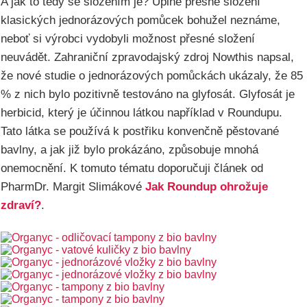
A jak to tedy se složením je? Úplně přesné složení
klasických jednorázových pomůcek bohužel neznáme,
neboť si výrobci vydobyli možnost přesné složení
neuvádět. Zahraniční zpravodajský zdroj Nowthis napsal,
že nové studie o jednorázových pomůckách ukázaly, že 85
% z nich bylo pozitivně testováno na glyfosát. Glyfosát je
herbicid, který je účinnou látkou například v Roundupu.
Tato látka se používá k postřiku konvenčně pěstované
bavlny, a jak již bylo prokázáno, způsobuje mnohá
onemocnění. K tomuto tématu doporučuji článek od
PharmDr. Margit Slimákové
Jak Roundup ohrožuje
zdraví?
.