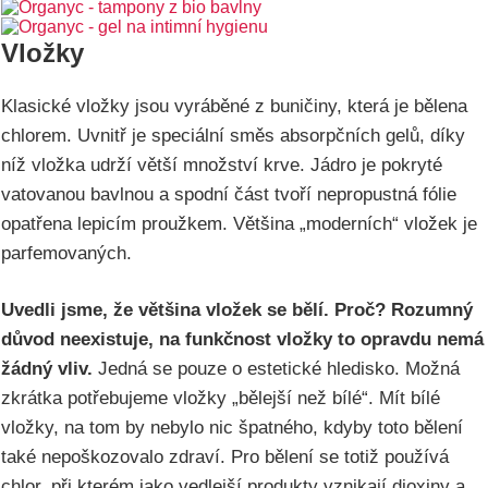
Vložky
Klasické vložky jsou vyráběné z buničiny, která je bělena
chlorem. Uvnitř je speciální směs absorpčních gelů, díky
níž vložka udrží větší množství krve. Jádro je pokryté
vatovanou bavlnou a spodní část tvoří nepropustná fólie
opatřena lepicím proužkem. Většina „moderních“ vložek je
parfemovaných.
Uvedli jsme, že většina vložek se bělí. Proč? Rozumný
důvod neexistuje, na funkčnost vložky to opravdu nemá
žádný vliv.
Jedná se pouze o estetické hledisko. Možná
zkrátka potřebujeme vložky „bělejší než bílé“. Mít bílé
vložky, na tom by nebylo nic špatného, kdyby toto bělení
také nepoškozovalo zdraví. Pro bělení se totiž používá
chlor, při kterém jako vedlejší produkty vznikají dioxiny a