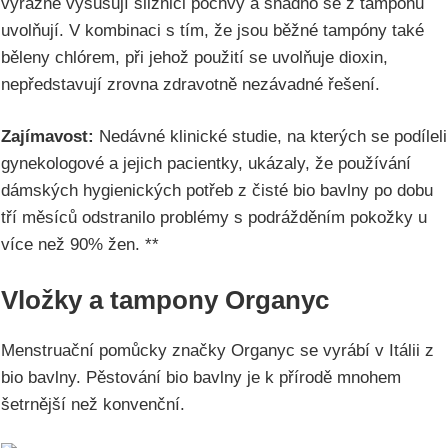
výrazně vysušují sliznici pochvy a snadno se z tamponu
uvolňují. V kombinaci s tím, že jsou běžné tampóny také
běleny chlórem, při jehož použití se uvolňuje dioxin,
nepředstavují zrovna zdravotně nezávadné řešení.
Zajímavost:
Nedávné klinické studie, na kterých se podíleli
gynekologové a jejich pacientky, ukázaly, že používání
dámských hygienických potřeb z čisté bio bavlny po dobu
tří měsíců odstranilo problémy s podrážděním pokožky u
více než 90% žen. **
Vložky a tampony Organyc
Menstruační pomůcky značky Organyc se vyrábí v Itálii z
bio bavlny. Pěstování bio bavlny je k přírodě mnohem
šetrnější než konvenční.