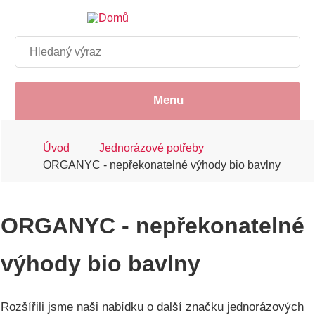
Přejít
k
hlavnímu
Hledat
obsahu
Menu
Drobečková
Úvod
Jednorázové potřeby
ORGANYC - nepřekonatelné výhody bio bavlny
navigace
ORGANYC - nepřekonatelné
výhody bio bavlny
Rozšířili jsme naši nabídku o další značku jednorázových