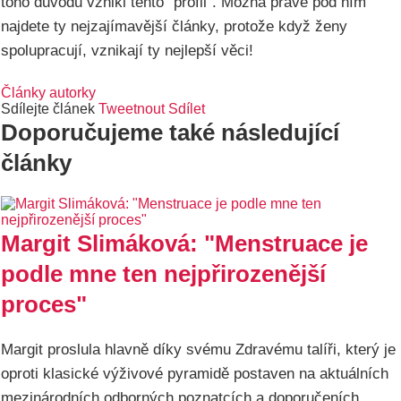
toho důvodu vznikl tento "profil". Možná právě pod ním
najdete ty nejzajímavější články, protože když ženy
spolupracují, vznikají ty nejlepší věci!
Články autorky
Sdílejte článek
Tweetnout
Sdílet
Doporučujeme také následující
články
Margit Slimáková: "Menstruace je
podle mne ten nejpřirozenější
proces"
Margit proslula hlavně díky svému Zdravému talíři, který je
oproti klasické výživové pyramidě postaven na aktuálních
mezinárodních odborných poznatcích a doporučeních.