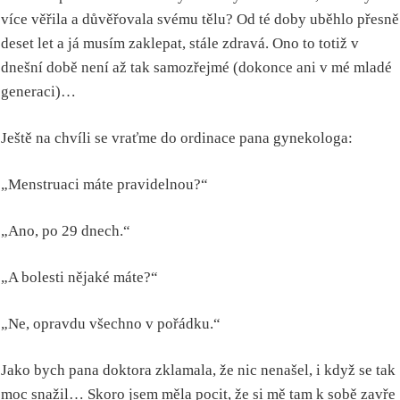
více věřila a důvěřovala svému tělu? Od té doby uběhlo přesně
deset let a já musím zaklepat, stále zdravá. Ono to totiž v
dnešní době není až tak samozřejmé (dokonce ani v mé mladé
generaci)…
Ještě na chvíli se vraťme do ordinace pana gynekologa:
„Menstruaci máte pravidelnou?“
„Ano, po 29 dnech.“
„A bolesti nějaké máte?“
„Ne, opravdu všechno v pořádku.“
Jako bych pana doktora zklamala, že nic nenašel, i když se tak
moc snažil… Skoro jsem měla pocit, že si mě tam k sobě zavře