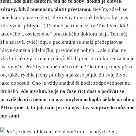
zemi, kde platí doktora jen do té doby, dokud je člověk
zdravý, když onemocní, platit přestanou.
Nevím, zda-li se
nejednalo pouze o žert, ale kdyby tomu tak bylo, to by „nás
zdravých“ přibylo. :) Osobně patřím mezi ty šťastlivce, kteří
takového „ osvíceného“ praktického doktora mají. Ten můj
žije zdravě, cvičí jógu a pacientům se snaží předepisovat
hlavně změnu jídelníčku, pravidelný pohyb ... ale ouha, ne
všichni takový recept oceňují. Přišli přeci za doktorem a ten je
má vyléčit. Proč by oni měli něco dělat? Od toho je tady přece
on, takže rychle jedny pilulky a já zase půjdu žít svůj život
jako doposud. Ono je vždy snadnější hodit zodpovědnost na
druhého.
Ale myslím, že je na čase říct dost a podívat se
pravdě do očí, nemoc na nás omylem nehupla někde na ulici.
Přiznejme si, to jak nám je a za náš stav si opravdu můžeme
my sami.