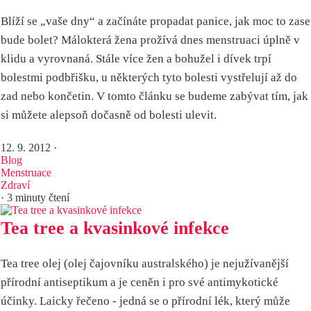
Blíží se „vaše dny“ a začínáte propadat panice, jak moc to zase
bude bolet? Málokterá žena prožívá dnes menstruaci úplně v
klidu a vyrovnaná. Stále více žen a bohužel i dívek trpí
bolestmi podbřišku, u některých tyto bolesti vystřelují až do
zad nebo končetin. V tomto článku se budeme zabývat tím, jak
si můžete alepsoň dočasně od bolesti ulevit.
12. 9. 2012
·
Blog
Menstruace
Zdraví
· 3 minuty čtení
Tea tree a kvasinkové infekce
Tea tree olej (olej čajovníku australského) je nejužívanější
přírodní antiseptikum a je ceněn i pro své antimykotické
účinky. Laicky řečeno - jedná se o přírodní lék, který může