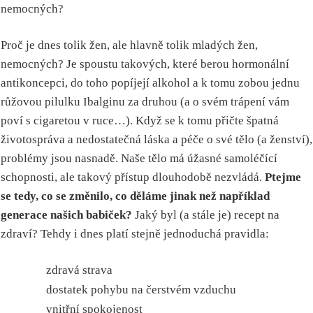
Proč je dnes tolik žen, ale hlavně tolik mladých žen,
nemocných? Je spoustu takových, které berou hormonální
antikoncepci, do toho popíjejí alkohol a k tomu zobou jednu
růžovou pilulku Ibalginu za druhou (a o svém trápení vám
poví s cigaretou v ruce…). Když se k tomu přičte špatná
životospráva a nedostatečná láska a péče o své tělo (a ženství),
problémy jsou nasnadě. Naše tělo má úžasné samoléčící
schopnosti, ale takový přístup dlouhodobě nezvládá.
Ptejme
se tedy, co se změnilo, co děláme jinak než například
generace našich babiček?
Jaký byl (a stále je) recept na
zdraví? Tehdy i dnes platí stejně jednoduchá pravidla:
zdravá strava
dostatek pohybu na čerstvém vzduchu
vnitřní spokojenost