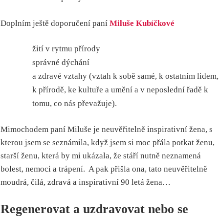
Doplním ještě doporučení paní
Miluše Kubíčkové
žití v rytmu přírody
správné dýchání
a zdravé vztahy (vztah k sobě samé, k ostatním lidem,
k přírodě, ke kultuře a umění a v neposlední řadě k
tomu, co nás převažuje).
Mimochodem paní Miluše je neuvěřitelně inspirativní žena, s
kterou jsem se seznámila, když jsem si moc přála potkat ženu,
starší ženu, která by mi ukázala, že stáří nutně neznamená
bolest, nemoci a trápení. A pak přišla ona, tato neuvěřitelně
moudrá, čilá, zdravá a inspirativní 90 letá žena…
Regenerovat a uzdravovat nebo se