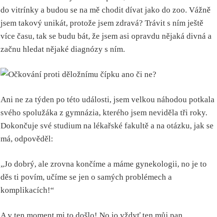
do vitrínky a budou se na mě chodit dívat jako do zoo. Vážně
jsem takový unikát, protože jsem zdravá? Trávit s ním ještě
více času, tak se budu bát, že jsem asi opravdu nějaká divná a
začnu hledat nějaké diagnózy s ním.
Ani ne za týden po této události, jsem velkou náhodou potkala
svého spolužáka z gymnázia, kterého jsem neviděla tři roky.
Dokončuje své studium na lékařské fakultě a na otázku, jak se
má, odpověděl:
„Jo dobrý, ale zrovna končíme a máme gynekologii, no je to
děs ti povím, učíme se jen o samých problémech a
komplikacích!“
A v ten moment mi to došlo! No jo vždyť ten můj pan