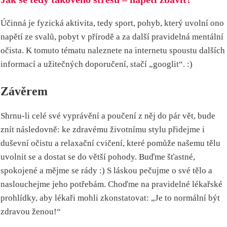
Účinná je fyzická aktivita, tedy sport, pohyb, který uvolní ono
napětí ze svalů, pobyt v přírodě a za další pravidelná mentální
očista. K tomuto tématu naleznete na internetu spoustu dalších
informací a užitečných doporučení, stačí „googlit“. :)
Závěrem
Shrnu-li celé své vyprávění a poučení z něj do pár vět, bude
znít následovně: ke zdravému životnímu stylu přidejme i
duševní očistu a relaxační cvičení, které pomůže našemu tělu
uvolnit se a dostat se do větší pohody. Buďme šťastné,
spokojené a mějme se rády :) S láskou pečujme o své tělo a
naslouchejme jeho potřebám. Choďme na pravidelné lékařské
prohlídky, aby lékaři mohli zkonstatovat: „Je to normální být
zdravou ženou!“