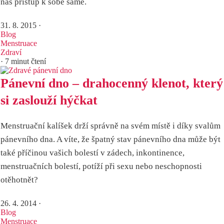
náš přístup k sobě samé.
31. 8. 2015
·
Blog
Menstruace
Zdraví
· 7 minut čtení
Pánevní dno – drahocenný klenot, který
si zaslouží hýčkat
Menstruační kalíšek drží správně na svém místě i díky svalům
pánevního dna. A víte, že špatný stav pánevního dna může být
také příčinou vašich bolestí v zádech, inkontinence,
menstruačních bolestí, potíží při sexu nebo neschopnosti
otěhotnět?
26. 4. 2014
·
Blog
Menstruace