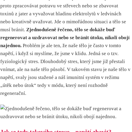
proto zpracovávat potravu ve střevech nebo se zbavovat
toxinů z jater a vyvažovat hladinu elektrolytů v ledvinách
nebo kreativně uvažovat. Jde o mimořádnou situaci a tělo se
musí bránit.
Zjednodušeně řečeno, tělo se dokáže buď
regenerovat a uzdravovat nebo se bránit útoku, nikoli obojí
najednou.
Problém je ale ten, že naše tělo je často v tomto
napětí, i když si myslíme, že jsme v klidu. Jedná se o tzv.
fyziologický stres. Dlouhodobý stres, který jsme již přestali
vnímat, ale na naše tělo působí. V takovém stavu je naše tělo v
napětí, svaly jsou stažené a náš imunitní systém v režimu
„útěk nebo útok“ tedy v módu, který není rozhodně
regenerační.
Jak se tedy takového stresu – napětí zbavit?