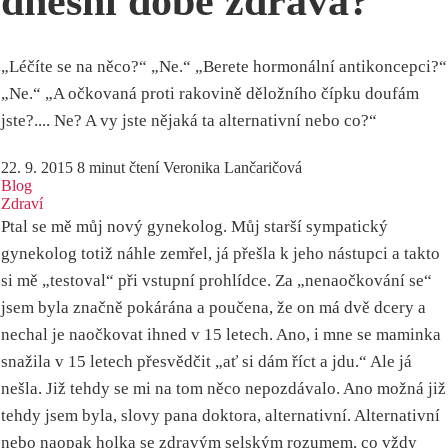
dnešní době zdravá?
„Léčíte se na něco?“ „Ne.“ „Berete hormonální antikoncepci?“
„Ne.“ „A očkovaná proti rakovině děložního čípku doufám
jste?.... Ne? A vy jste nějaká ta alternativní nebo co?“
22. 9. 2015
8 minut čtení
Veronika Lančaričová
Blog
Zdraví
Ptal se mě můj nový gynekolog. Můj starší sympatický
gynekolog totiž náhle zemřel, já přešla k jeho nástupci a takto
si mě „testoval“ při vstupní prohlídce. Za „nenaočkování se“
jsem byla značně pokárána a poučena, že on má dvě dcery a
nechal je naočkovat ihned v 15 letech. Ano, i mne se maminka
snažila v 15 letech přesvědčit „ať si dám říct a jdu.“ Ale já
nešla. Již tehdy se mi na tom něco nepozdávalo. Ano možná již
tehdy jsem byla, slovy pana doktora, alternativní. Alternativní
nebo naopak holka se zdravým selským rozumem, co vždy