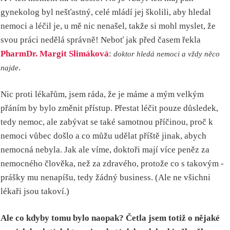
gynekolog byl nešťastný, celé mládí jej školili, aby hledal
nemoci a léčil je, u mě nic nenašel, takže si mohl myslet, že
svou práci nedělá správně! Neboť jak před časem řekla
PharmDr. Margit Slimáková
:
doktor hledá nemoci a vždy něco
.
najde
Nic proti lékařům, jsem ráda, že je máme a mým velkým
přáním by bylo změnit přístup. Přestat léčit pouze důsledek,
tedy nemoc, ale zabývat se také samotnou příčinou, proč k
nemoci vůbec došlo a co můžu udělat příště jinak, abych
nemocná nebyla. Jak ale víme, doktoři mají více peněz za
nemocného člověka, než za zdravého, protože co s takovým -
prášky mu nenapíšu, tedy žádný business. (Ale ne všichni
lékaři jsou takoví.)
Ale co kdyby tomu bylo naopak? Četla jsem totiž o nějaké