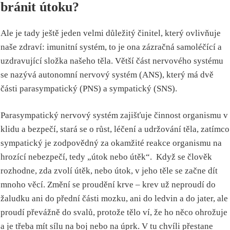
bránit útoku?
Ale je tady ještě jeden velmi důležitý činitel, který ovlivňuje
naše zdraví: imunitní systém, to je ona zázračná samoléčící a
uzdravující složka našeho těla. Větší část nervového systému
se nazývá autonomní nervový systém (ANS), který má dvě
části parasympatický (PNS) a sympatický (SNS).
Parasympatický nervový systém zajišťuje činnost organismu v
klidu a bezpečí, stará se o růst, léčení a udržování těla, zatímco
sympatický je zodpovědný za okamžité reakce organismu na
hrozící nebezpečí, tedy „útok nebo útěk“. Když se člověk
rozhodne, zda zvolí útěk, nebo útok, v jeho těle se začne dít
mnoho věcí. Změní se proudění krve – krev už neproudí do
žaludku ani do přední části mozku, ani do ledvin a do jater, ale
proudí převážně do svalů, protože tělo ví, že ho něco ohrožuje
a je třeba mít sílu na boj nebo na úprk. V tu chvíli přestane