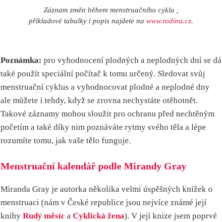
Záznam změn během menstruačního cyklu ,
příkladové tabulky i popis najdete na
www.rodina.cz
.
Poznámka:
pro vyhodnocení plodných a neplodných dní se dá
také použít speciální počítač k tomu určený. Sledovat svůj
menstruační cyklus a vyhodnocovat plodné a neplodné dny
ale můžete i tehdy, když se zrovna nechystáte otěhotnět.
Takové záznamy mohou sloužit pro ochranu před nechtěným
početím a také díky nim poznáváte rytmy svého těla a lépe
rozumíte tomu, jak vaše tělo funguje.
Menstruační kalendář podle Mirandy Gray
Miranda Gray je autorka několika velmi úspěšných knížek o
menstruaci (nám v České republice jsou nejvíce známé její
knihy
Rudý měsíc
a
Cyklická žena
). V její knize jsem poprvé