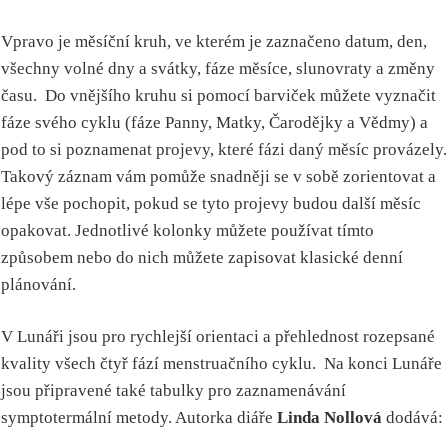
Vpravo je měsíční kruh, ve kterém je zaznačeno datum, den,
všechny volné dny a svátky, fáze měsíce, slunovraty a změny
času. Do vnějšího kruhu si pomocí barviček můžete vyznačit
fáze svého cyklu (fáze Panny, Matky, Čarodějky a Vědmy) a
pod to si poznamenat projevy, které fázi daný měsíc provázely.
Takový záznam vám pomůže snadněji se v sobě zorientovat a
lépe vše pochopit, pokud se tyto projevy budou další měsíc
opakovat. Jednotlivé kolonky můžete používat tímto
způsobem nebo do nich můžete zapisovat klasické denní
plánování.
V Lunáři jsou pro rychlejší orientaci a přehlednost rozepsané
kvality všech čtyř fází menstruačního cyklu. Na konci Lunáře
jsou připravené také tabulky pro zaznamenávání
symptotermální metody. Autorka diáře
Linda Nollová
dodává: