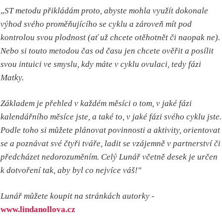
„
ST metodu přikládám proto, abyste mohla využít dokonale
výhod svého proměňujícího se cyklu a zároveň mít pod
kontrolou svou plodnost (ať už chcete otěhotnět či naopak ne).
Nebo si touto metodou čas od času jen chcete ověřit a posílit
svou intuici ve smyslu, kdy máte v cyklu ovulaci, tedy fázi
Matky.
Základem je přehled v každém měsíci o tom, v jaké fázi
kalendářního měsíce jste, a také to, v jaké fázi svého cyklu jste.
Podle toho si můžete plánovat povinnosti a aktivity, orientovat
se a poznávat své čtyři tváře, ladit se vzájemně v partnerství či
předcházet nedorozuměním. Celý Lunář včetně desek je určen
k dotvoření tak, aby byl co nejvíce váš!"
Lunář můžete koupit na stránkách autorky -
www.lindanollova.cz