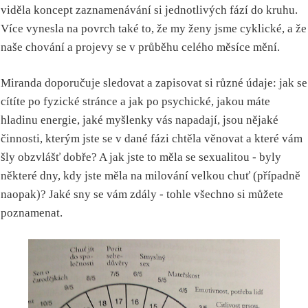
viděla koncept zaznamenávání si jednotlivých fází do kruhu.
Více vynesla na povrch také to, že my ženy jsme cyklické, a že
naše chování a projevy se v průběhu celého měsíce mění.
Miranda doporučuje sledovat a zapisovat si různé údaje: jak se
cítíte po fyzické stránce a jak po psychické, jakou máte
hladinu energie, jaké myšlenky vás napadají, jsou nějaké
činnosti, kterým jste se v dané fázi chtěla věnovat a které vám
šly obzvlášť dobře? A jak jste to měla se sexualitou - byly
některé dny, kdy jste měla na milování velkou chuť (případně
naopak)? Jaké sny se vám zdály - tohle všechno si můžete
poznamenat.