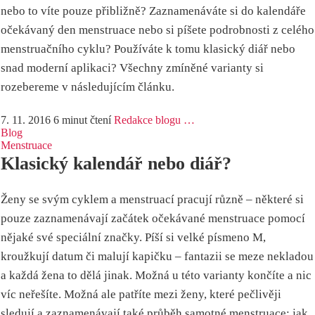
nebo to víte pouze přibližně? Zaznamenáváte si do kalendáře
očekávaný den menstruace nebo si píšete podrobnosti z celého
menstruačního cyklu? Používáte k tomu klasický diář nebo
snad moderní aplikaci? Všechny zmíněné varianty si
rozebereme v následujícím článku.
7. 11. 2016
6 minut čtení
Redakce blogu …
Blog
Menstruace
Klasický kalendář nebo diář?
Ženy se svým cyklem a menstruací pracují různě – některé si
pouze zaznamenávají začátek očekávané menstruace pomocí
nějaké své speciální značky. Píší si velké písmeno M,
kroužkují datum či malují kapičku – fantazii se meze nekladou
a každá žena to dělá jinak. Možná u této varianty končíte a nic
víc neřešíte. Možná ale patříte mezi ženy, které pečlivěji
sledují a zaznamenávají také průběh samotné menstruace: jak