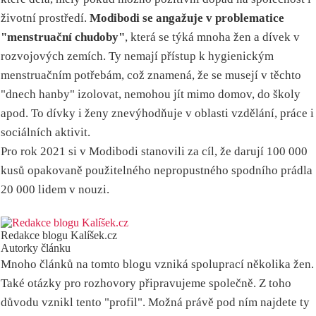
životní prostředí.
Modibodi se angažuje v problematice
"menstruační chudoby"
, která se týká mnoha žen a dívek v
rozvojových zemích. Ty nemají přístup k hygienickým
menstruačním potřebám, což znamená, že se musejí v těchto
"dnech hanby" izolovat, nemohou jít mimo domov, do školy
apod. To dívky i ženy znevýhodňuje v oblasti vzdělání, práce i
sociálních aktivit.
Pro rok 2021 si v Modibodi stanovili za cíl, že darují 100 000
kusů opakovaně použitelného nepropustného spodního prádla
20 000 lidem v nouzi.
Redakce blogu Kalíšek.cz
Autorky článku
Mnoho článků na tomto blogu vzniká spoluprací několika žen.
Také otázky pro rozhovory připravujeme společně. Z toho
důvodu vznikl tento "profil". Možná právě pod ním najdete ty