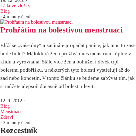
19. 12. 2018
·
Látkové vložky
Blog
· 4 minuty čtení
Prohřátím na bolestivou menstruaci
Blíží se „vaše dny“ a začínáte propadat panice, jak moc to zase
bude bolet? Málokterá žena prožívá dnes menstruaci úplně v
klidu a vyrovnaná. Stále více žen a bohužel i dívek trpí
bolestmi podbřišku, u některých tyto bolesti vystřelují až do
zad nebo končetin. V tomto článku se budeme zabývat tím, jak
si můžete alepsoň dočasně od bolesti ulevit.
12. 9. 2012
·
Blog
Menstruace
Zdraví
· 3 minuty čtení
Rozcestník