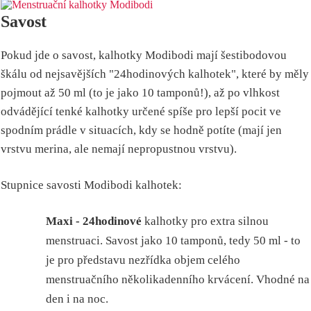
Savost
Pokud jde o savost, kalhotky Modibodi mají šestibodovou
škálu od nejsavějších "24hodinových kalhotek", které by měly
pojmout až 50 ml (to je jako 10 tamponů!), až po vlhkost
odvádějící tenké kalhotky určené spíše pro lepší pocit ve
spodním prádle v situacích, kdy se hodně potíte (mají jen
vrstvu merina, ale nemají nepropustnou vrstvu).
Stupnice savosti Modibodi kalhotek:
Maxi - 24hodinové
kalhotky pro extra silnou
menstruaci. Savost jako 10 tamponů, tedy 50 ml - to
je pro představu nezřídka objem celého
menstruačního několikadenního krvácení. Vhodné na
den i na noc.