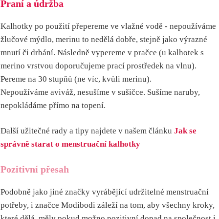
Praní a údržba
Kalhotky po použití přepereme ve vlažné vodě - nepoužíváme
žlučové mýdlo, merinu to nedělá dobře, stejně jako výrazné
mnutí či drbání. Následně vypereme v pračce (u kalhotek s
merino vrstvou doporučujeme prací prostředek na vlnu).
Pereme na 30 stupňů (ne víc, kvůli merinu).
Nepoužíváme aviváž, nesušíme v sušičce. Sušíme naruby,
nepokládáme přímo na topení.
Další užitečné rady a tipy najdete v našem článku
Jak se
správně starat o menstruační kalhotky
Pozitivní přesah
Podobně jako jiné značky vyrábějící udržitelné menstruační
potřeby, i značce Modibodi záleží na tom, aby všechny kroky,
které dělá, měly pokud možno pozitivní dopad na společnost i