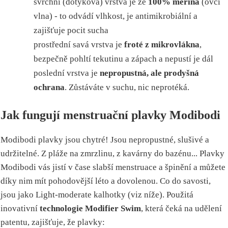
svrchní (dotyková) vrstva je ze
100% merina
(ovčí
vlna) - to odvádí vlhkost, je antimikrobiální a
zajišťuje pocit sucha
prostřední savá vrstva je
froté z mikrovlákna
,
bezpečně pohltí tekutinu a zápach a nepustí je dál
poslední vrstva je
nepropustná, ale prodyšná
ochrana
. Zůstáváte v suchu, nic neprotéká.
Jak fungují menstruační plavky Modibodi
Modibodi plavky jsou chytré! Jsou nepropustné, slušivé a
udržitelné. Z pláže na zmrzlinu, z kavárny do bazénu... Plavky
Modibodi vás jistí v čase slabší menstruace a špinění a můžete
díky nim mít pohodovější léto a dovolenou. Co do savosti,
jsou jako Light-moderate kalhotky (viz níže). Použitá
inovativní
technologie Modifier Swim
, která čeká na udělení
patentu, zajišťuje, že plavky: