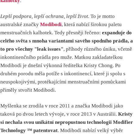
kalhotky
.
Lepší podpora, lepší ochrana, lepší život.
To je motto
australské značky
Modibodi
, která nabízí širokou paletu
menstruačních kalhotek. Tedy přesněji řečeno:
expanduje do
celého světa s mnoha variantami savého spodního prádla, a
to pro všechny "leak issues"
, příhody různého úniku, včetně
inkontinenčního prádla pro muže. Matkou zakladatelkou
Modibodi je dnešní výkonná ředitelka Kristy Chong. Po
druhém porodu měla potíže s inkontinencí, které ji spolu s
neuspokojivými, protékajícími menstruačními pomůckami
přiměly stvořit Modibodi.
Myšlenka se zrodila v roce 2011 a značka Modibodi jako
taková po dvou letech vývoje, v roce 2013 v Austrálii.
Kristy
si nechala svou unikátní nepropustnou technologii Modifier
Technology ™ patentovat
. Modibodi nabízí velký výběr