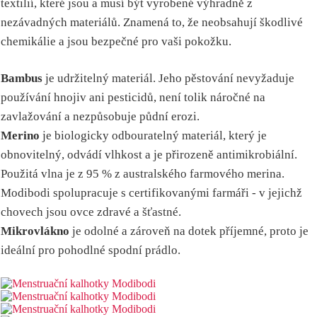
textilií, které jsou a musí být vyrobené výhradně z
nezávadných materiálů. Znamená to, že neobsahují škodlivé
chemikálie a jsou bezpečné pro vaši pokožku.
Bambus
je udržitelný materiál. Jeho pěstování nevyžaduje
používání hnojiv ani pesticidů, není tolik náročné na
zavlažování a nezpůsobuje půdní erozi.
Merino
je biologicky odbouratelný materiál, který je
obnovitelný, odvádí vlhkost a je přirozeně antimikrobiální.
Použitá vlna je z 95 % z australského farmového merina.
Modibodi spolupracuje s certifikovanými farmáři - v jejichž
chovech jsou ovce zdravé a šťastné.
Mikrovlákno
je odolné a zároveň na dotek příjemné, proto je
ideální pro pohodlné spodní prádlo.