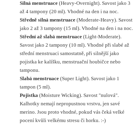
Silná menstruace
(Heavy-Overnight). Savost jako 3
až 4 tampony (20 ml). Vhodné na den i na noc.
Středně silná menstruace
(Moderate-Heavy). Savost
jako 2 až 3 tampony (15 ml). Vhodné na den i na noc.
Střední až slabá
menstruace
(Light-Moderate).
Savost jako 2 tampony (10 ml). Vhodné při slabé až
střední menstruaci samostatně, při silnější jako
pojistka ke kalíšku, menstruační houbičce nebo
tamponu.
Slabá menstruace
(Super Light). Savost jako 1
tampon (5 ml).
Pojistka
(Moisture Wicking). Savost "nulová".
Kalhotky nemají nepropustnou vrstvu, jen savé
merino. Jsou proto vhodné, pokud vás čeká velké
pocení kvůli velkému stresu či horku. :-)