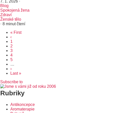
7. 1. 2026
·
Blog
Spokojená žena
Zdraví
Ženské tělo
· 8 minut čtení
First
« First
Pagination
page
Předchozí
‹
stránka
Page
1
Page
2
Aktuální
3
stránka
Page
4
Page
5
…
Následující
›
stránka
Poslední
Last »
stránka
Subscribe to
Rubriky
Antikoncepce
Aromaterapie