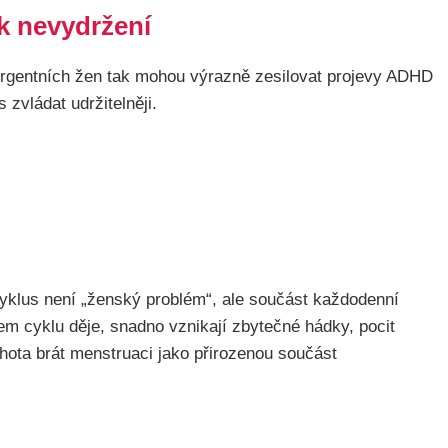
k nevydržení
ergentních žen tak mohou výrazně zesilovat projevy ADHD
 zvládat udržitelněji.
yklus není „ženský problém“, ale součást každodenní
hem cyklu děje, snadno vznikají zbytečné hádky, pocit
chota brát menstruaci jako přirozenou součást