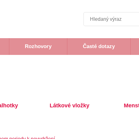
Hledat
Rozhovory
Časté dotazy
alhotky
Látkové vložky
Menst