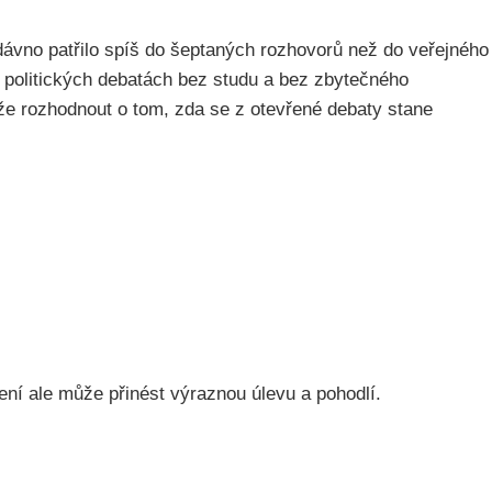
dávno patřilo spíš do šeptaných rozhovorů než do veřejného
v politických debatách bez studu a bez zbytečného
ůže rozhodnout o tom, zda se z otevřené debaty stane
čení ale může přinést výraznou úlevu a pohodlí.