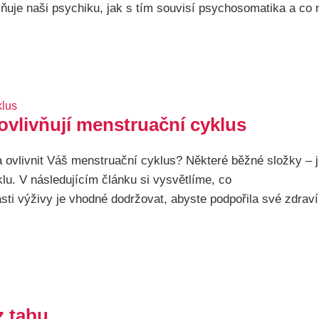
vňuje naši psychiku, jak s tím souvisí psychosomatika a co
ovlivňují menstruační cyklus
a ovlivnit Váš menstruační cyklus? Některé běžné složky – 
lu. V následujícím článku si vysvětlíme, co
lasti výživy je vhodné dodržovat, abyste podpořila své zdrav
z tabu