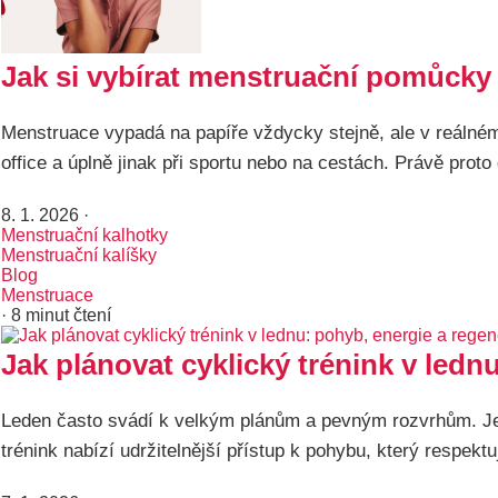
Jak si vybírat menstruační pomůcky p
Menstruace vypadá na papíře vždycky stejně, ale v reálném 
office a úplně jinak při sportu nebo na cestách. Právě prot
8. 1. 2026
·
Menstruační kalhotky
Menstruační kalíšky
Blog
Menstruace
· 8 minut čtení
Jak plánovat cyklický trénink v ledn
Leden často svádí k velkým plánům a pevným rozvrhům. Jenž
trénink nabízí udržitelnější přístup k pohybu, který respektu