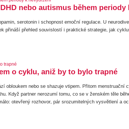
 ADHD nebo autismus během periody 
pamin, serotonin i schopnost emoční regulace. U neurodiv
řináší přehled souvislostí i praktické strategie, jak cyklus
em o cyklu, aniž by to bylo trapné
hází obloukem nebo se shazuje vtipem. Přitom menstruační c
vztahu. Když partner nerozumí tomu, co se v ženském těle bě
 málo: otevřený rozhovor, pár srozumitelných vysvětlení a o