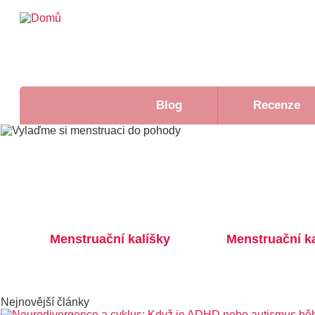
Přejít
k
hlavnímu
obsahu
Hlavní
Rozcestník
Blog
Recenze
navigace
Menstruační kalíšky
Menstruační k
Nejnovější články