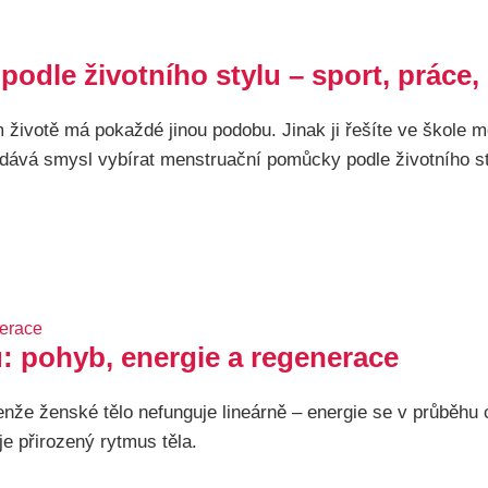
odle životního stylu – sport, práce,
životě má pokaždé jinou podobu. Jinak ji řešíte ve škole m
o dává smysl vybírat menstruační pomůcky podle životního st
u: pohyb, energie a regenerace
e ženské tělo nefunguje lineárně – energie se v průběhu cy
je přirozený rytmus těla.