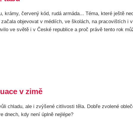
u, krámy, červený kód, rudá armáda... Téma, které ještě ne
začala objevovat v médiích, ve školách, na pracovištích i 
vilo ve světě i v České republice a proč právě tento rok m
uace v zimě
li chladu, ale i zvýšené citlivosti těla. Dobře zvolené oble
 ve dnech, kdy není úplně nejlépe?