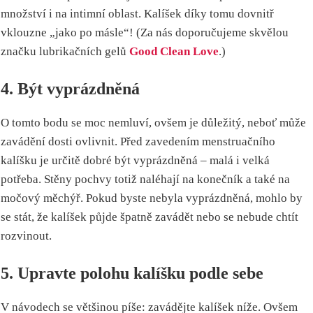
množství i na intimní oblast. Kalíšek díky tomu dovnitř
vklouzne „jako po másle“! (Za nás doporučujeme skvělou
značku lubrikačních gelů
Good Clean Love
.)
4. Být vyprázdněná
O tomto bodu se moc nemluví, ovšem je důležitý, neboť může
zavádění dosti ovlivnit. Před zavedením menstruačního
kalíšku je určitě dobré být vyprázdněná – malá i velká
potřeba. Stěny pochvy totiž naléhají na konečník a také na
močový měchýř. Pokud byste nebyla vyprázdněná, mohlo by
se stát, že kalíšek půjde špatně zavádět nebo se nebude chtít
rozvinout.
5. Upravte polohu kalíšku podle sebe
V návodech se většinou píše: zavádějte kalíšek níže. Ovšem