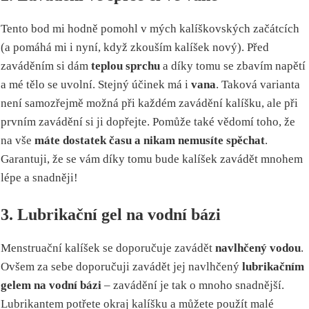
Tento bod mi hodně pomohl v mých kalíškovských začátcích
(a pomáhá mi i nyní, když zkouším kalíšek nový). Před
zaváděním si dám
teplou sprchu
a díky tomu se zbavím napětí
a mé tělo se uvolní. Stejný účinek má i
vana
. Taková varianta
není samozřejmě možná při každém zavádění kalíšku, ale při
prvním zavádění si ji dopřejte. Pomůže také vědomí toho, že
na vše
máte dostatek času a nikam nemusíte spěchat
.
Garantuji, že se vám díky tomu bude kalíšek zavádět mnohem
lépe a snadněji!
3. Lubrikační gel na vodní bázi
Menstruační kalíšek se doporučuje zavádět
navlhčený vodou
.
Ovšem za sebe doporučuji zavádět jej navlhčený
lubrikačním
gelem na vodní bázi
– zavádění je tak o mnoho snadnější.
Lubrikantem potřete okraj kalíšku a můžete použít malé