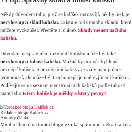
+1 tip: Správný sklad a tuhost kalíšku
Někdy důvodem toho, proč se kalíšek nerozvíjí, jak by měl, je
nevyhovující sklad kalíšku
. Existuje totiž mnoho skladů, které
můžete vyzkoušet. Přečtěte si článek
Sklady menstruačního
kalíšku
.
Důvodem nesprávného rozvinutí kalíšků může být také
nevyhovující tuhost kalíšku
. Možná by pro vás byl lepší
pevnější kalíšek. S pevnějšími kalíšky je vždy manipulace
jednodušší, ale může být trochu nepříjemné vyjímání kalíšku.
Podívejte se na seznam menstruačních kalíšků podle tuhosti
materiálu:
Který kalíšek je měkký a který pevný?
Redakce blogu Kalíšek.cz
Autorky článku
Mnoho článků na tomto blogu vzniká spoluprací několika žen.