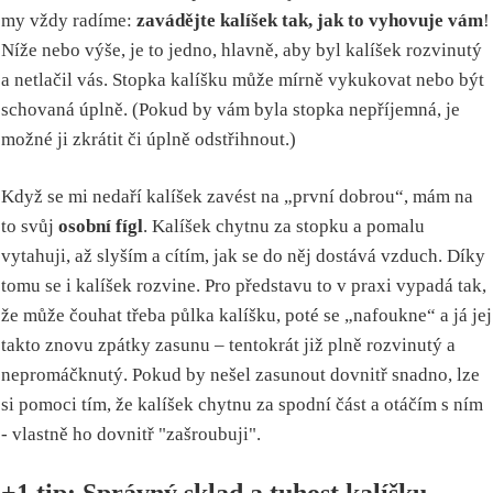
my vždy radíme:
zavádějte kalíšek tak, jak to vyhovuje vám
!
Níže nebo výše, je to jedno, hlavně, aby byl kalíšek rozvinutý
a netlačil vás. Stopka kalíšku může mírně vykukovat nebo být
schovaná úplně. (Pokud by vám byla stopka nepříjemná, je
možné ji zkrátit či úplně odstřihnout.)
Když se mi nedaří kalíšek zavést na „první dobrou“, mám na
to svůj
osobní fígl
. Kalíšek chytnu za stopku a pomalu
vytahuji, až slyším a cítím, jak se do něj dostává vzduch. Díky
tomu se i kalíšek rozvine. Pro představu to v praxi vypadá tak,
že může čouhat třeba půlka kalíšku, poté se „nafoukne“ a já jej
takto znovu zpátky zasunu – tentokrát již plně rozvinutý a
nepromáčknutý. Pokud by nešel zasunout dovnitř snadno, lze
si pomoci tím, že kalíšek chytnu za spodní část a otáčím s ním
- vlastně ho dovnitř "zašroubuji".