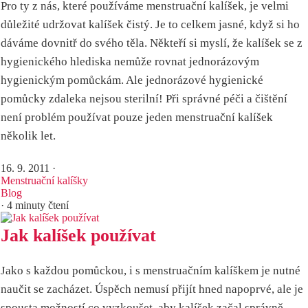
Pro ty z nás, které používáme menstruační kalíšek, je velmi
důležité udržovat kalíšek čistý. Je to celkem jasné, když si ho
dáváme dovnitř do svého těla. Někteří si myslí, že kalíšek se z
hygienického hlediska nemůže rovnat jednorázovým
hygienickým pomůckám. Ale jednorázové hygienické
pomůcky zdaleka nejsou sterilní! Při správné péči a čištění
není problém používat pouze jeden menstruační kalíšek
několik let.
16. 9. 2011
·
Menstruační kalíšky
Blog
· 4 minuty čtení
Jak kalíšek používat
Jako s každou pomůckou, i s menstruačním kalíškem je nutné
naučit se zacházet. Úspěch nemusí přijít hned napoprvé, ale je
spousta možností co vyzkoušet, aby kalíšek začal správně