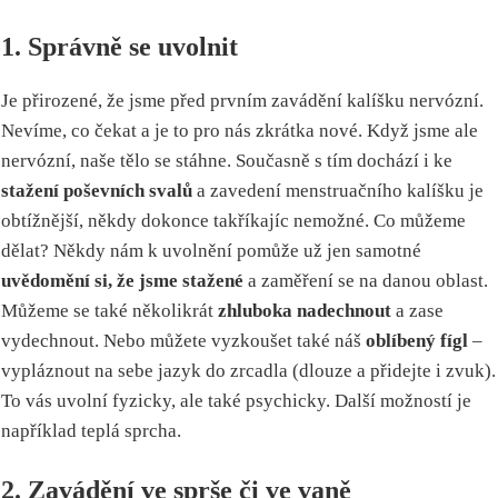
1. Správně se uvolnit
Je přirozené, že jsme před prvním zavádění kalíšku nervózní.
Nevíme, co čekat a je to pro nás zkrátka nové. Když jsme ale
nervózní, naše tělo se stáhne. Současně s tím dochází i ke
stažení poševních svalů
a zavedení menstruačního kalíšku je
obtížnější, někdy dokonce takříkajíc nemožné. Co můžeme
dělat? Někdy nám k uvolnění pomůže už jen samotné
uvědomění si, že jsme stažené
a zaměření se na danou oblast.
Můžeme se také několikrát
zhluboka nadechnout
a zase
vydechnout. Nebo můžete vyzkoušet také náš
oblíbený fígl
–
vypláznout na sebe jazyk do zrcadla (dlouze a přidejte i zvuk).
To vás uvolní fyzicky, ale také psychicky. Další možností je
například teplá sprcha.
2. Zavádění ve sprše či ve vaně