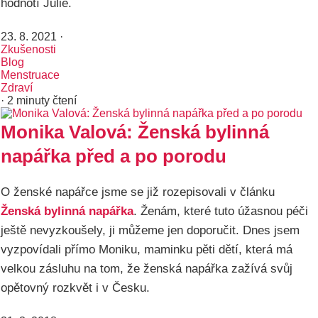
hodnotí Julie.
23. 8. 2021
·
Zkušenosti
Blog
Menstruace
Zdraví
· 2 minuty čtení
Monika Valová: Ženská bylinná
napářka před a po porodu
O ženské napářce jsme se již rozepisovali v článku
Ženská bylinná napářka
. Ženám, které tuto úžasnou péči
ještě nevyzkoušely, ji můžeme jen doporučit. Dnes jsem
vyzpovídali přímo Moniku, maminku pěti dětí, která má
velkou zásluhu na tom, že ženská napářka zažívá svůj
opětovný rozkvět i v Česku.