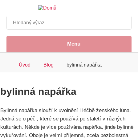
Přejít
k
hlavnímu
Hledat
obsahu
Menu
Drobečková
Úvod
Blog
bylinná napářka
navigace
bylinná napářka
Bylinná napářka slouží k uvolnění i léčbě ženského lůna.
Jedná se o péči, které se používá po staletí v různých
kulturách. Někde je více používána napářka, jinde bylinné
vykuřování. Oboje je velmi příjemná, zcela bezbolestná