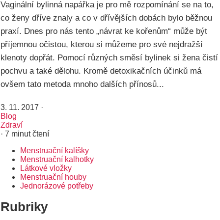
Vaginální bylinná napářka je pro mě rozpomínání se na to,
co ženy dříve znaly a co v dřívějších dobách bylo běžnou
praxí. Dnes pro nás tento „návrat ke kořenům“ může být
příjemnou očistou, kterou si můžeme pro své nejdražší
klenoty dopřát. Pomocí různých směsí bylinek si žena čistí
pochvu a také dělohu. Kromě detoxikačních účinků má
ovšem tato metoda mnoho dalších přínosů...
3. 11. 2017
·
Blog
Zdraví
· 7 minut čtení
Menstruační kalíšky
Rozcestník
Menstruační kalhotky
Látkové vložky
Menstruační houby
Jednorázové potřeby
Rubriky