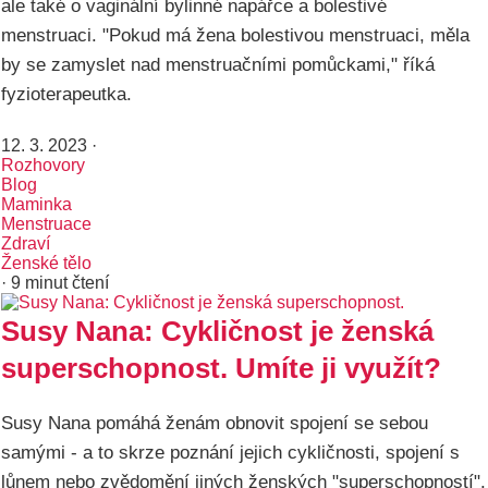
ale také o vaginální bylinné napářce a bolestivé
menstruaci. "Pokud má žena bolestivou menstruaci, měla
by se zamyslet nad menstruačními pomůckami," říká
fyzioterapeutka.
12. 3. 2023
·
Rozhovory
Blog
Maminka
Menstruace
Zdraví
Ženské tělo
· 9 minut čtení
Susy Nana: Cykličnost je ženská
superschopnost. Umíte ji využít?
Susy Nana pomáhá ženám obnovit spojení se sebou
samými - a to skrze poznání jejich cykličnosti, spojení s
lůnem nebo zvědomění jiných ženských "superschopností".