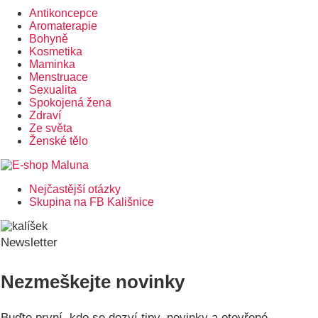
Antikoncepce
Aromaterapie
Bohyně
Kosmetika
Maminka
Menstruace
Sexualita
Spokojená žena
Zdraví
Ze světa
Ženské tělo
Nejčastější otázky
Postranní
Skupina na FB Kališnice
menu
Newsletter
Nezmeškejte novinky
Buďte první, kdo se dozví tipy, novinky a otevřené