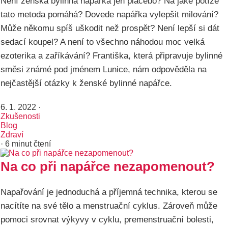
Není ženská bylinná napářka jen placebo? Na jaké potíže
tato metoda pomáhá? Dovede napářka vylepšit milování?
Může někomu spíš uškodit než prospět? Není lepší si dát
sedací koupel? A není to všechno náhodou moc velká
ezoterika a zaříkávání? Františka, která připravuje bylinné
směsi známé pod jménem Lunice, nám odpověděla na
nejčastější otázky k ženské bylinné napářce.
6. 1. 2022
·
Zkušenosti
Blog
Zdraví
· 6 minut čtení
Na co při napářce nezapomenout?
Napařování je jednoduchá a příjemná technika, kterou se
nacítíte na své tělo a menstruační cyklus. Zároveň může
pomoci srovnat výkyvy v cyklu, premenstruační bolesti,