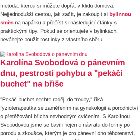
metoda, kterou si můžete dopřát v klidu domova.
Nejjednodušší cestou, jak začít, je zakoupit si
bylinnou
směs
na napářku a přečíst si následující články s
praktickými tipy. Pokud se orientujete v bylinkách,
neváhejte použít rostlinky z vlastního sběru.
Karolína Svobodová o pánevním
dnu, pestrosti pohybu a "pekáči
buchet" na břiše
"Pekáč buchet nechte raději do trouby," říká
fyzioterapeutka se zaměřením na gynekologii a porodnictví
o přetěžování břicha nevhodným cvičením. S Karolínou
Svobodovou jsme se bavili nejen o návratu do formy po
porodu a zkoušce, kterým je pro pánevní dno těhotenství,