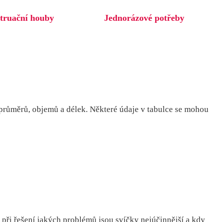
truační houby
Jednorázové potřeby
 průměrů, objemů a délek. Některé údaje v tabulce se mohou
e, při řešení jakých problémů jsou svíčky nejúčinnější a kdy