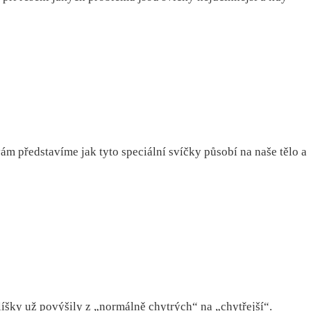
vám představíme jak tyto speciální svíčky působí na naše tělo a
líšky už povýšily z „normálně chytrých“ na „chytřejší“.