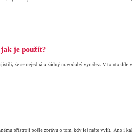
 jak je použít?
zjistili, že se nejedná o žádný novodobý vynález. V tomto díle 
nému přístroji pošle zprávu o tom, kdy jej máte vylít. Ano i ka