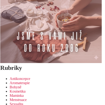
Rubriky
Antikoncepce
Aromaterapie
Bohyně
Kosmetika
Maminka
Menstruace
Sexualita