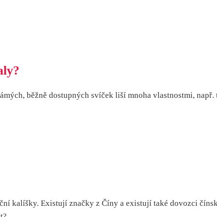
aly?
ámých, běžně dostupných svíček liší mnoha vlastnostmi, např. t
í kalíšky. Existují značky z Číny a existují také dovozci čínsk
t?