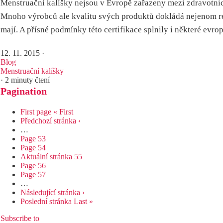
Menstruační kalíšky nejsou v Evropě zařazeny mezi zdravotnick
Mnoho výrobců ale kvalitu svých produktů dokládá nejenom rekl
mají. A přísné podmínky této certifikace splnily i některé evro
12. 11. 2015
·
Blog
Menstruační kalíšky
· 2 minuty čtení
Pagination
First page
« First
Předchozí stránka
‹
…
Page
53
Page
54
Aktuální stránka
55
Page
56
Page
57
…
Následující stránka
›
Poslední stránka
Last »
Subscribe to