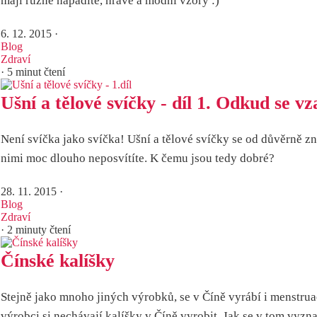
mají různé nápadité, hravé a módní vzory :)
6. 12. 2015
·
Blog
Zdraví
· 5 minut čtení
Ušní a tělové svíčky - díl 1. Odkud se vz
Není svíčka jako svíčka! Ušní a tělové svíčky se od důvěrně zn
nimi moc dlouho neposvítíte. K čemu jsou tedy dobré?
28. 11. 2015
·
Blog
Zdraví
· 2 minuty čtení
Čínské kalíšky
Stejně jako mnoho jiných výrobků, se v Číně vyrábí i menstruačn
výrobci si nechávají kalíšky v Číně vyrobit. Jak se v tom vyzna