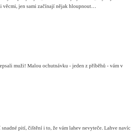
ými věcmi, jen sami začínají nějak hloupnout…
sepsali muži! Malou ochutnávku - jeden z příběhů - vám v
snadné pití, čištění i to, že vám lahev nevyteče. Lahve navíc