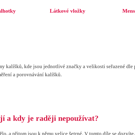
alhotky
Látkové vložky
Mens
y kalíšků, kde jsou jednotlivé značky a velikosti seřazené dle
měření a porovnávání kalíšků.
jí a kdy je raději nepoužívat?
 tělo, a přitom jsou k němu velice šetrné. V tomto díle se dozvít