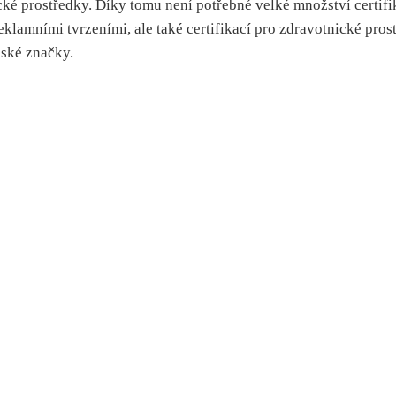
é prostředky. Díky tomu není potřebné velké množství certifik
amními tvrzeními, ale také certifikací pro zdravotnické prostř
pské značky.