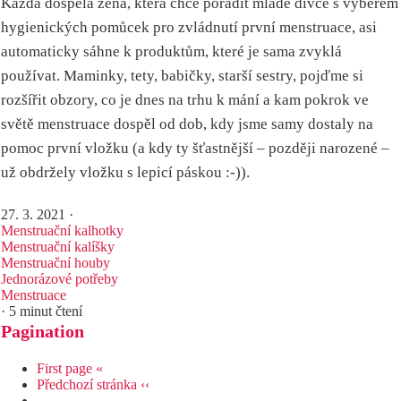
Každá dospělá žena, která chce poradit mladé dívce s výběrem
hygienických pomůcek pro zvládnutí první menstruace, asi
automaticky sáhne k produktům, které je sama zvyklá
používat. Maminky, tety, babičky, starší sestry, pojďme si
rozšířit obzory, co je dnes na trhu k mání a kam pokrok ve
světě menstruace dospěl od dob, kdy jsme samy dostaly na
pomoc první vložku (a kdy ty šťastnější – později narozené –
už obdržely vložku s lepicí páskou :-)).
27. 3. 2021
·
Menstruační kalhotky
Menstruační kalíšky
Menstruační houby
Jednorázové potřeby
Menstruace
· 5 minut čtení
Pagination
First page
«
Předchozí stránka
‹‹
…