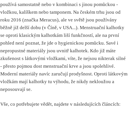
používá samostatně nebo v kombinaci s jinou pomůckou -
vložkou, kalíškem nebo tamponem. Na českém trhu jsou od
roku 2016 (značka Meracus), ale ve světě jsou používány
běžně již delší dobu (v Číně, v USA...). Menstruační kalhotky
se oproti klasickým kalhotkám liší funkčností, ale na první
pohled není poznat, že jde o hygienickou pomůcku. Savé i
nepropustné materiály jsou uvnitř kalhotek. Kdo již máte
zkušenost s látkovými vložkami, víte, že nejsou nikterak silné
- přesto pojmou dost menstruační krve a jsou spolehlivé.
Moderní materiály navíc zaručují prodyšnost. Oproti látkovým
vložkám mají kalhotky tu výhodu, že nikdy nekloužou a
neposouvají se.
Vše, co potřebujete vědět, najdete v následujících článcích: