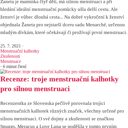
Žaneta je maminka čtyř dětí, má silnou menstruaci a při
hledání ideální menstruační pomůcky ušla delší cestu. Ale
ženství je vůbec dlouhá cesta... Na dobré vykročení k ženství
objednala Žaneta pro nejstarší dceru sadu Menarché, určenou
mladým dívkám, které očekávají či prožívají první menstruaci.
25. 7. 2021
·
Menstruační kalhotky
Zkušenosti
Menstruace
· 6 minut čtení
Recenze: troje menstruační kalhotky
pro silnou menstruaci
Recenzentka ze Slovenska pečlivě porovnala trojici
menstruačních kalhotek různých značek, všechny určené pro
silnou menstruaci. O své dojmy a zkušenosti se značkou
Snuggs, Meracus a Love Luna se podělila v tomto prvním