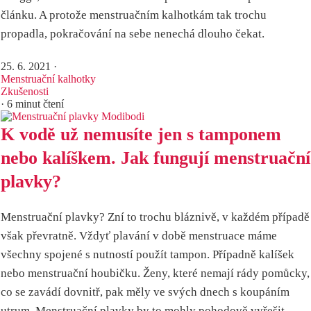
článku. A protože menstruačním kalhotkám tak trochu
propadla, pokračování na sebe nenechá dlouho čekat.
25. 6. 2021
·
Menstruační kalhotky
Zkušenosti
· 6 minut čtení
K vodě už nemusíte jen s tamponem
nebo kalíškem. Jak fungují menstruační
plavky?
Menstruační plavky? Zní to trochu bláznivě, v každém případě
však převratně. Vždyť plavání v době menstruace máme
všechny spojené s nutností použít tampon. Případně kalíšek
nebo menstruační houbičku. Ženy, které nemají rády pomůcky,
co se zavádí dovnitř, pak měly ve svých dnech s koupáním
utrum. Menstruační plavky by to mohly pohodově vyřešit.