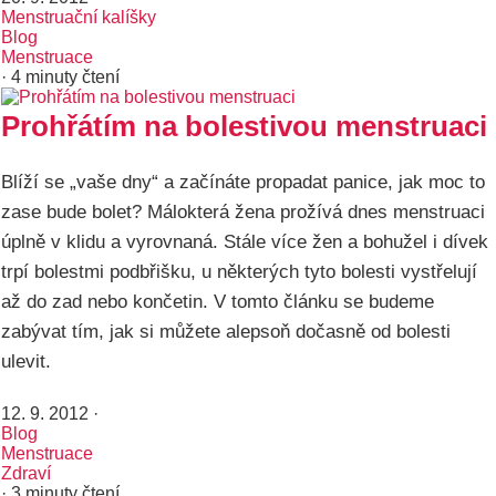
Menstruační kalíšky
Blog
Menstruace
· 4 minuty čtení
Prohřátím na bolestivou menstruaci
Blíží se „vaše dny“ a začínáte propadat panice, jak moc to
zase bude bolet? Málokterá žena prožívá dnes menstruaci
úplně v klidu a vyrovnaná. Stále více žen a bohužel i dívek
trpí bolestmi podbřišku, u některých tyto bolesti vystřelují
až do zad nebo končetin. V tomto článku se budeme
zabývat tím, jak si můžete alepsoň dočasně od bolesti
ulevit.
12. 9. 2012
·
Blog
Menstruace
Zdraví
· 3 minuty čtení