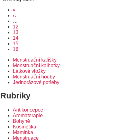
First
«
Pagination
page
Předchozí
‹‹
stránka
…
Page
12
Page
13
Page
14
Page
15
Aktuální
16
stránka
Menstruační kalíšky
Rozcestník
Menstruační kalhotky
Látkové vložky
Menstruační houby
Jednorázové potřeby
Rubriky
Antikoncepce
Aromaterapie
Bohyně
Kosmetika
Maminka
Menstruace