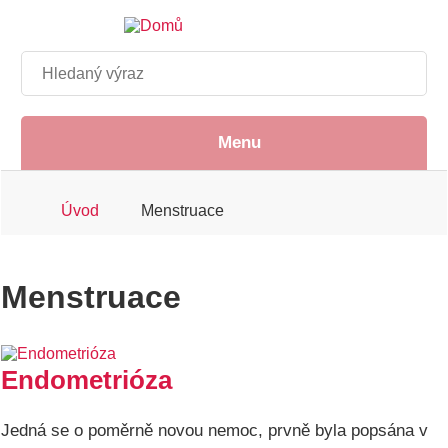
Přejít
k
hlavnímu
Hledat
obsahu
Menu
Drobečková
Úvod
Menstruace
navigace
Menstruace
Endometrióza
Jedná se o poměrně novou nemoc, prvně byla popsána v